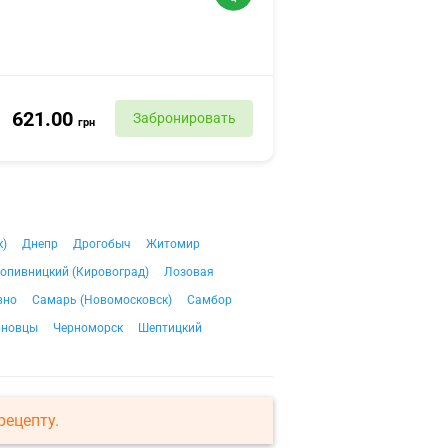
621.00
Забронировать
грн
к)
Днепр
Дрогобыч
Житомир
опивницкий (Кировоград)
Лозовая
вно
Самарь (Новомосковск)
Самбор
рновцы
Черноморск
Шептицкий
рецепту.