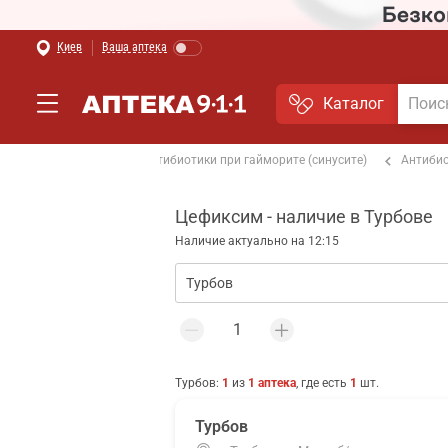
Киев
Ваша аптека
Каталог
тики при бронхите
Антибиотики при гайморите (синусите)
Антибио
Цефиксим - наличие в Турбове
Наличие актуально на 12:15
Турбов
:
1
из
1
аптека
, где есть
1
шт.
Турбов