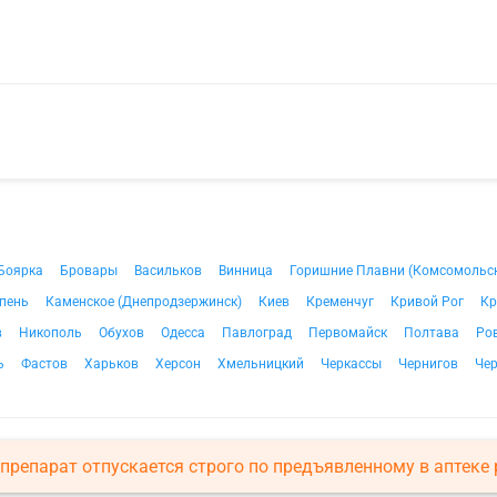
Боярка
Бровары
Васильков
Винница
Горишние Плавни (Комсомольс
пень
Каменское (Днепродзержинск)
Киев
Кременчуг
Кривой Рог
Кр
в
Никополь
Обухов
Одесса
Павлоград
Первомайск
Полтава
Ро
ь
Фастов
Харьков
Херсон
Хмельницкий
Черкассы
Чернигов
Че
препарат отпускается строго по предъявленному в аптеке 