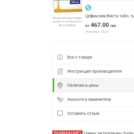
Цефиксим-Виста табл. п
Внешний вид товара
может отличаться от
467.00
фотографии
от
грн
Упаковка / 10 шт.
Все о товаре
Инструкция производителя
Наличие и цены
Аналоги и заменители
Оставить отзыв
ВНИМАНИЕ!
Цены актуальны тольк