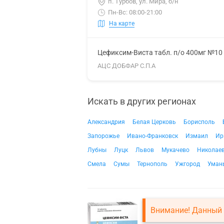
п. Турбов, ул. Мира, б/н
Пн-Вс: 08:00-21:00
На карте
Цефиксим-Виста табл. п/о 400мг №10
АЦС ДОБФАР С.П.А
Искать в других регионах
Александрия
Белая Церковь
Борисполь
Запорожье
Ивано-Франковск
Измаил
Ир
Лубны
Луцк
Львов
Мукачево
Николае
Смела
Сумы
Тернополь
Ужгород
Уман
Внимание! Данный 