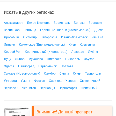
Искать в других регионах
Александрия
Белая Церковь
Борисполь
Боярка
Бровары
Васильков
Винница
Горишние Плавни (Комсомольск)
Днепр
Дрогобыч
Житомир
Запорожье
Ивано-Франковск
Измаил
Ирпень
Каменское (Днепродзержинск)
Киев
Кременчуг
Кривой Рог
Кропивницкий (Кировоград)
Лозовая
Лубны
Луцк
Львов
Мукачево
Николаев
Никополь
Обухов
Одесса
Павлоград
Первомайск
Полтава
Самарь (Новомосковск)
Самбор
Смела
Сумы
Тернополь
Ужгород
Умань
Фастов
Харьков
Херсон
Хмельницкий
Черкассы
Чернигов
Черновцы
Черноморск
Шептицкий
Внимание! Данный препарат