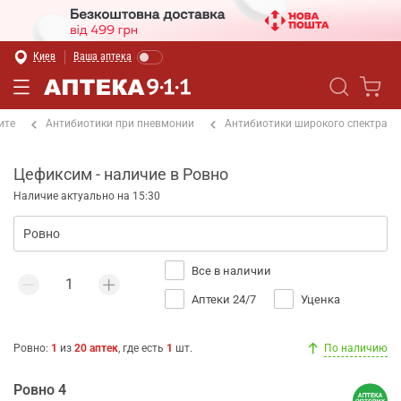
Киев
Ваша аптека
ите
Антибиотики при пневмонии
Антибиотики широкого спектра
Цефиксим - наличие в Ровно
Наличие актуально на 15:30
Все в наличии
Аптеки 24/7
Уценка
Ровно
:
1
из
20
аптек
, где есть
1
шт.
По наличию
Ровно 4