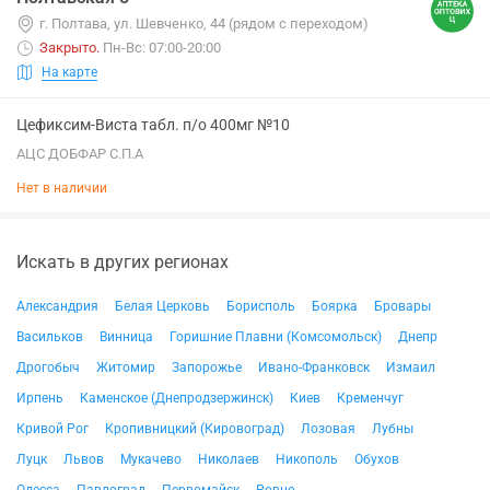
г. Полтава, ул. Шевченко, 44 (рядом с переходом)
Закрыто
.
Пн-Вс: 07:00-20:00
На карте
Цефиксим-Виста табл. п/о 400мг №10
АЦС ДОБФАР С.П.А
Нет в наличии
Искать в других регионах
Александрия
Белая Церковь
Борисполь
Боярка
Бровары
Васильков
Винница
Горишние Плавни (Комсомольск)
Днепр
Дрогобыч
Житомир
Запорожье
Ивано-Франковск
Измаил
Ирпень
Каменское (Днепродзержинск)
Киев
Кременчуг
Кривой Рог
Кропивницкий (Кировоград)
Лозовая
Лубны
Луцк
Львов
Мукачево
Николаев
Никополь
Обухов