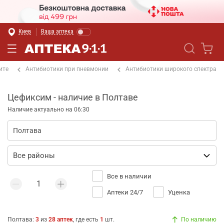
Киев
Ваша аптека
ите
Антибиотики при пневмонии
Антибиотики широкого спектра
Цефиксим - наличие в Полтаве
Наличие актуально на 06:30
Все в наличии
Аптеки 24/7
Уценка
Полтава
:
3
из
28
аптек
, где есть
1
шт.
По наличию