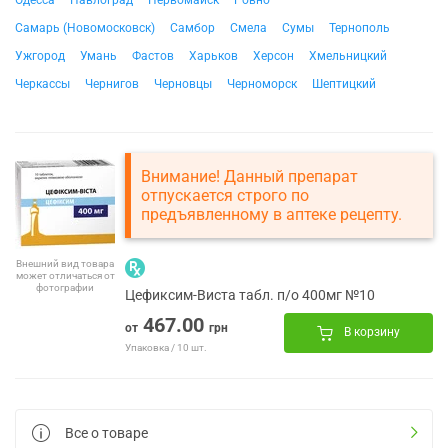
Одесса
Павлоград
Первомайск
Ровно
Самарь (Новомосковск)
Самбор
Смела
Сумы
Тернополь
Ужгород
Умань
Фастов
Харьков
Херсон
Хмельницкий
Черкассы
Чернигов
Черновцы
Черноморск
Шептицкий
Внимание! Данный препарат
отпускается строго по
предъявленному в аптеке рецепту.
Внешний вид товара
может отличаться от
фотографии
Цефиксим-Виста табл. п/о 400мг №10
467.00
от
грн
В корзину
Упаковка / 10 шт.
Все о товаре