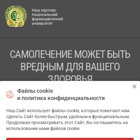
Наш партнер:
Національний
фармацевтичний
університет
САМОЛЕЧЕНИЕ МОЖЕТ БЫТЬ
ВРЕДНЫМ ДЛЯ ВАШЕГО
ЗДОРОВЬЯ
Файлы cookie
ПЕРЕД ПРИМЕНЕНИЕМ ПРЕПАРАТА
и политика конфиденциальности
ПРОКОНСУЛЬТИРУЙТЕСЬ С ВРАЧОМ
Наш Сайт использует файлы cookie, которые помогают нам
✕
ТОВ «АПТЕКА 911.ЮА» Код ЄДРПОУ 43631965.
сделать Сайт более быстрым, удобным и функциональным.
Продолжая просматривать этот Сайт, Вы соглашаетесь на
Отказ от ответственности
использование нами файлов cookie.
© 2014-2026. Медицинская информационная система