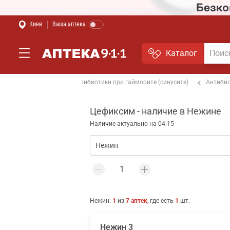
Киев
Ваша аптека
Каталог
тики при бронхите
Антибиотики при гайморите (синусите)
Антибио
Цефиксим - наличие в Нежине
Наличие актуально на 04:15
Нежин
:
1
из
7
аптек
, где есть
1
шт.
Нежин 3