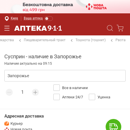
Киев
Ваша аптека
екарства
Пищеварительный тракт
Тошнота (тошнит)
Рвота
Сусприн - наличие в Запорожье
Наличие актуально на 09:15
Все в наличии
Аптеки 24/7
Уценка
Адресная доставка
Курьер
Новая почта