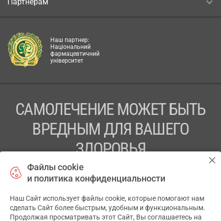
Партнёрам
Наш партнер:
Національний
фармацевтичний
університет
САМОЛЕЧЕНИЕ МОЖЕТ БЫТЬ
ВРЕДНЫМ ДЛЯ ВАШЕГО
ЗДОРОВЬЯ
Файлы cookie
ПЕРЕД ПРИМЕНЕНИЕМ ПРЕПАРАТА
и политика конфиденциальности
ПРОКОНСУЛЬТИРУЙТЕСЬ С ВРАЧОМ
Наш Сайт использует файлы cookie, которые помогают нам
✕
ТОВ «АПТЕКА 911.ЮА» Код ЄДРПОУ 43631965.
сделать Сайт более быстрым, удобным и функциональным.
Продолжая просматривать этот Сайт, Вы соглашаетесь на