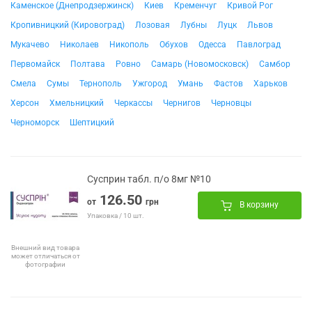
Каменское (Днепродзержинск)
Киев
Кременчуг
Кривой Рог
Кропивницкий (Кировоград)
Лозовая
Лубны
Луцк
Львов
Мукачево
Николаев
Никополь
Обухов
Одесса
Павлоград
Первомайск
Полтава
Ровно
Самарь (Новомосковск)
Самбор
Смела
Сумы
Тернополь
Ужгород
Умань
Фастов
Харьков
Херсон
Хмельницкий
Черкассы
Чернигов
Черновцы
Черноморск
Шептицкий
Сусприн табл. п/о 8мг №10
126.50
от
грн
В корзину
Упаковка / 10 шт.
Внешний вид товара
может отличаться от
фотографии