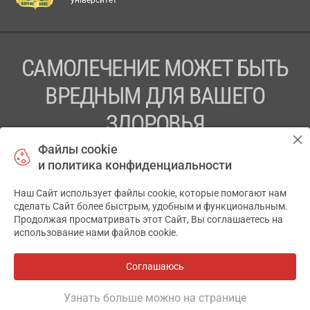
САМОЛЕЧЕНИЕ МОЖЕТ БЫТЬ
ВРЕДНЫМ ДЛЯ ВАШЕГО
ЗДОРОВЬЯ
Файлы cookie
ПЕРЕД ПРИМЕНЕНИЕМ ПРЕПАРАТА
и политика конфиденциальности
ПРОКОНСУЛЬТИРУЙТЕСЬ С ВРАЧОМ
Наш Сайт использует файлы cookie, которые помогают нам
✕
ТОВ «АПТЕКА 911.ЮА» Код ЄДРПОУ 43631965.
сделать Сайт более быстрым, удобным и функциональным.
Продолжая просматривать этот Сайт, Вы соглашаетесь на
Отказ от ответственности
использование нами файлов cookie.
© 2014-2026. Медицинская информационная система
АПТЕКА911.ЮА
Соглашаюсь
Все аптеки
на карте
Разработка и поддержка сайта -
wu.ua
Узнать больше можно на странице