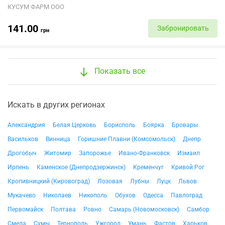
КУСУМ ФАРМ ООО
141.00
Забронировать
грн
Показать все
Искать в других регионах
Александрия
Белая Церковь
Борисполь
Боярка
Бровары
Васильков
Винница
Горишние Плавни (Комсомольск)
Днепр
Дрогобыч
Житомир
Запорожье
Ивано-Франковск
Измаил
Ирпень
Каменское (Днепродзержинск)
Кременчуг
Кривой Рог
Кропивницкий (Кировоград)
Лозовая
Лубны
Луцк
Львов
Мукачево
Николаев
Никополь
Обухов
Одесса
Павлоград
Первомайск
Полтава
Ровно
Самарь (Новомосковск)
Самбор
Смела
Сумы
Тернополь
Ужгород
Умань
Фастов
Харьков