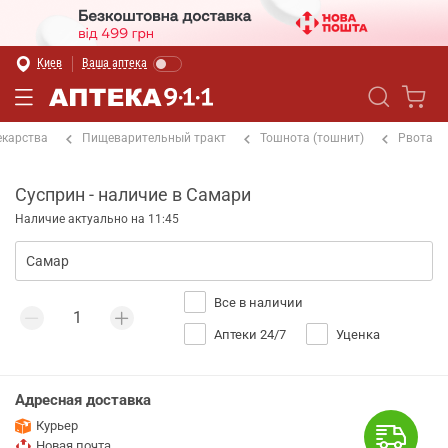
Киев
Ваша аптека
екарства
Пищеварительный тракт
Тошнота (тошнит)
Рвота
Сусприн - наличие в Самари
Наличие актуально на 11:45
Все в наличии
Аптеки 24/7
Уценка
Адресная доставка
Курьер
Новая почта