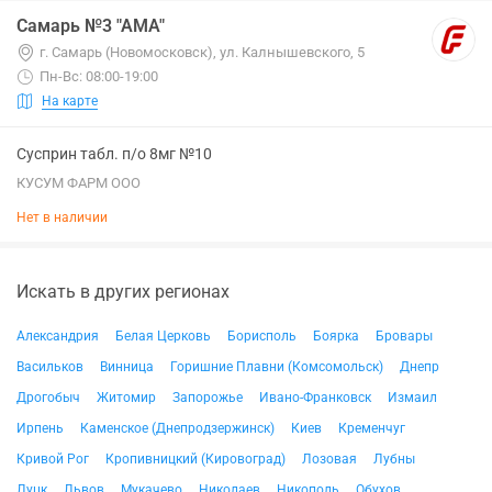
Самарь №3 "АМА"
г. Самарь (Новомосковск), ул. Калнышевского, 5
Пн-Вс: 08:00-19:00
На карте
Сусприн табл. п/о 8мг №10
КУСУМ ФАРМ ООО
Нет в наличии
Искать в других регионах
Александрия
Белая Церковь
Борисполь
Боярка
Бровары
Васильков
Винница
Горишние Плавни (Комсомольск)
Днепр
Дрогобыч
Житомир
Запорожье
Ивано-Франковск
Измаил
Ирпень
Каменское (Днепродзержинск)
Киев
Кременчуг
Кривой Рог
Кропивницкий (Кировоград)
Лозовая
Лубны
Луцк
Львов
Мукачево
Николаев
Никополь
Обухов