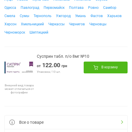
Одесса
Павлоград
Первомайск
Полтава
Ровно
Самбор
Смела
Сумы
Тернополь
Ужгород
Умань
Фастов
Харьков
Херсон
Хмельницкий
Черкассы
Чернигов
Черновцы
Черноморск
Шептицкий
Сусприн табл. п/о 8мг №10
122.00
от
грн
В корзину
Упаковка / 10 шт.
Внешний вид товара
может отличаться от
фотографии
Все о товаре