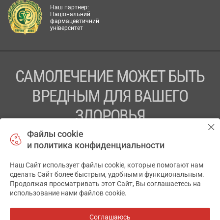
Наш партнер:
Національний
фармацевтичний
університет
САМОЛЕЧЕНИЕ МОЖЕТ БЫТЬ
ВРЕДНЫМ ДЛЯ ВАШЕГО
ЗДОРОВЬЯ
Файлы cookie
ПЕРЕД ПРИМЕНЕНИЕМ ПРЕПАРАТА
и политика конфиденциальности
ПРОКОНСУЛЬТИРУЙТЕСЬ С ВРАЧОМ
Наш Сайт использует файлы cookie, которые помогают нам
✕
ТОВ «АПТЕКА 911.ЮА» Код ЄДРПОУ 43631965.
сделать Сайт более быстрым, удобным и функциональным.
Продолжая просматривать этот Сайт, Вы соглашаетесь на
Отказ от ответственности
использование нами файлов cookie.
© 2014-2026. Медицинская информационная система
АПТЕКА911.ЮА
Соглашаюсь
Все аптеки