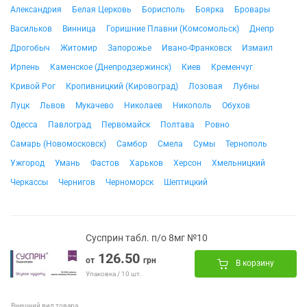
Александрия
Белая Церковь
Борисполь
Боярка
Бровары
Васильков
Винница
Горишние Плавни (Комсомольск)
Днепр
Дрогобыч
Житомир
Запорожье
Ивано-Франковск
Измаил
Ирпень
Каменское (Днепродзержинск)
Киев
Кременчуг
Кривой Рог
Кропивницкий (Кировоград)
Лозовая
Лубны
Луцк
Львов
Мукачево
Николаев
Никополь
Обухов
Одесса
Павлоград
Первомайск
Полтава
Ровно
Самарь (Новомосковск)
Самбор
Смела
Сумы
Тернополь
Ужгород
Умань
Фастов
Харьков
Херсон
Хмельницкий
Черкассы
Чернигов
Черноморск
Шептицкий
Сусприн табл. п/о 8мг №10
126.50
от
грн
В корзину
Упаковка / 10 шт.
Внешний вид товара