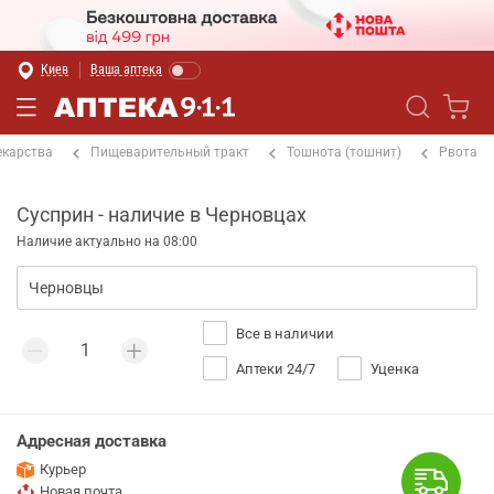
Киев
Ваша аптека
екарства
Пищеварительный тракт
Тошнота (тошнит)
Рвота
Сусприн - наличие в Черновцах
Наличие актуально на 08:00
Все в наличии
Аптеки 24/7
Уценка
Адресная доставка
Курьер
Новая почта