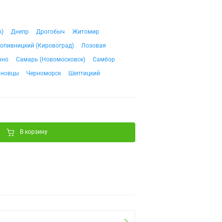
к)
Днепр
Дрогобыч
Житомир
опивницкий (Кировоград)
Лозовая
вно
Самарь (Новомосковск)
Самбор
рновцы
Черноморск
Шептицкий
В корзину