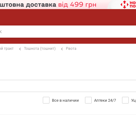
й тракт
Тошнота (тошнит)
Рвота
Все в наличии
Аптеки 24/7
Уц