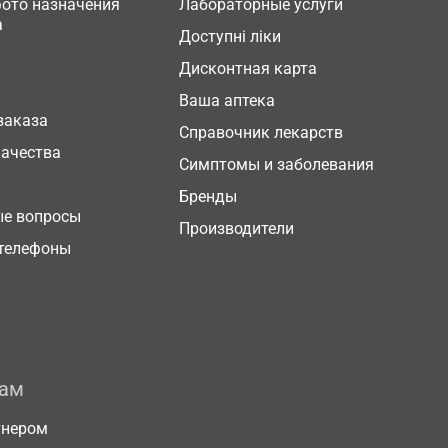
фото назначения
Лабораторные услуги
а
Доступні ліки
Дисконтная карта
Ваша аптека
заказа
Справочник лекарств
качества
Симптомы и заболевания
Бренды
ые вопросы
Производители
телефоны
рам
тнером