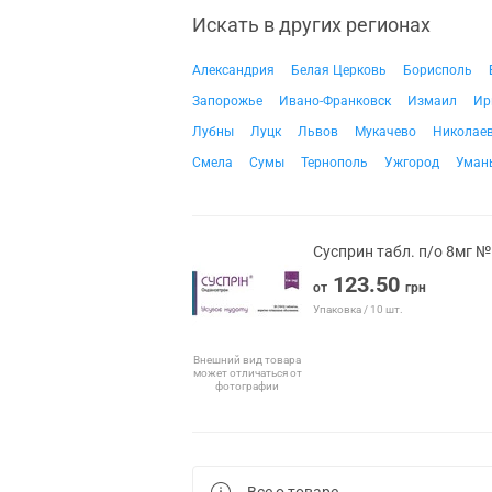
Искать в других регионах
Александрия
Белая Церковь
Борисполь
Запорожье
Ивано-Франковск
Измаил
Ир
Лубны
Луцк
Львов
Мукачево
Николае
Смела
Сумы
Тернополь
Ужгород
Уман
Сусприн табл. п/о 8мг 
123.50
от
грн
Упаковка / 10 шт.
Внешний вид товара
может отличаться от
фотографии