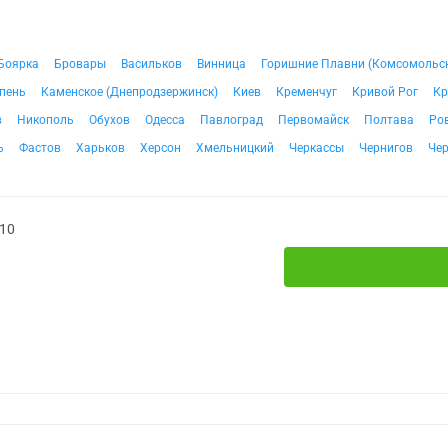
Боярка
Бровары
Васильков
Винница
Горишние Плавни (Комсомольс
пень
Каменское (Днепродзержинск)
Киев
Кременчуг
Кривой Рог
Кр
в
Никополь
Обухов
Одесса
Павлоград
Первомайск
Полтава
Ро
ь
Фастов
Харьков
Херсон
Хмельницкий
Черкассы
Чернигов
Че
№10