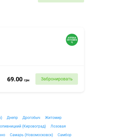
69.00
Забронировать
грн
к)
Днепр
Дрогобыч
Житомир
опивницкий (Кировоград)
Лозовая
вно
Самарь (Новомосковск)
Самбор