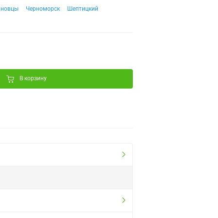
рновцы
Черноморск
Шептицкий
В корзину