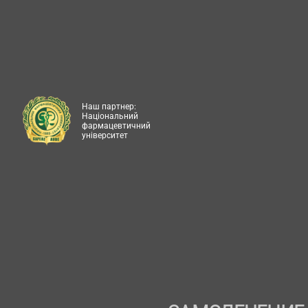
Наш партнер:
Національний
фармацевтичний
університет