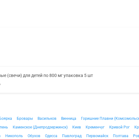
е (свечи) для детей по 800 мг упаковка 5 шт
А
Боярка
Бровары
Васильков
Винница
Горишние Плавни (Комсомольс
пень
Каменское (Днепродзержинск)
Киев
Кременчуг
Кривой Рог
Кр
в
Никополь
Обухов
Одесса
Павлоград
Первомайск
Полтава
Ро