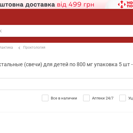
лактика
Проктология
альные (свечи) для детей по 800 мг упаковка 5 шт -
Все в наличии
Аптеки 24/7
Уц