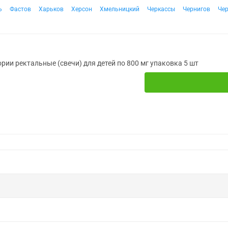
ь
Фастов
Харьков
Херсон
Хмельницкий
Черкассы
Чернигов
Че
рии ректальные (свечи) для детей по 800 мг упаковка 5 шт