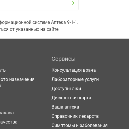
ормационной системе Аптека 9-1-1.
ься от указанных на сайте!
Сервисы
ать
Консультация врача
фото назначения
Лабораторные услуги
а
Доступні ліки
Дисконтная карта
Ваша аптека
заказа
Справочник лекарств
качества
Симптомы и заболевания