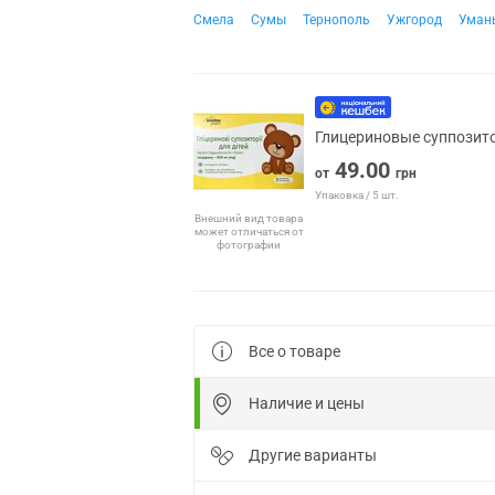
Смела
Сумы
Тернополь
Ужгород
Уман
Глицериновые суппозито
49.00
от
грн
Упаковка / 5 шт.
Внешний вид товара
может отличаться от
фотографии
Все о товаре
Наличие и цены
Другие варианты