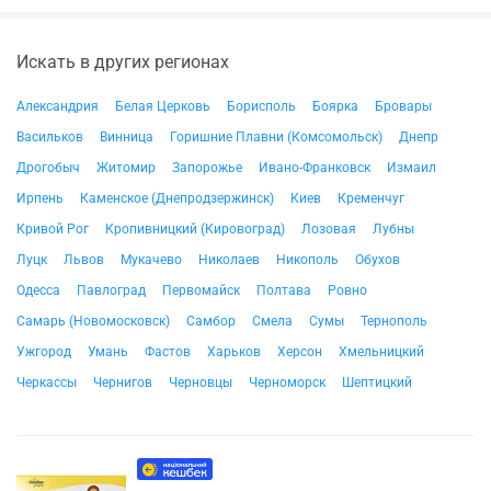
Искать в других регионах
Александрия
Белая Церковь
Борисполь
Боярка
Бровары
Васильков
Винница
Горишние Плавни (Комсомольск)
Днепр
Дрогобыч
Житомир
Запорожье
Ивано-Франковск
Измаил
Ирпень
Каменское (Днепродзержинск)
Киев
Кременчуг
Кривой Рог
Кропивницкий (Кировоград)
Лозовая
Лубны
Луцк
Львов
Мукачево
Николаев
Никополь
Обухов
Одесса
Павлоград
Первомайск
Полтава
Ровно
Самарь (Новомосковск)
Самбор
Смела
Сумы
Тернополь
Ужгород
Умань
Фастов
Харьков
Херсон
Хмельницкий
Черкассы
Чернигов
Черновцы
Черноморск
Шептицкий