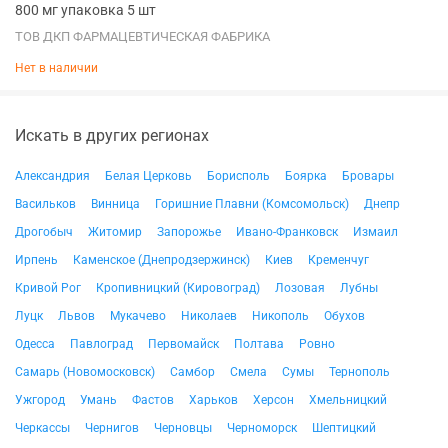
800 мг упаковка 5 шт
ТОВ ДКП ФАРМАЦЕВТИЧЕСКАЯ ФАБРИКА
Нет в наличии
Искать в других регионах
Александрия
Белая Церковь
Борисполь
Боярка
Бровары
Васильков
Винница
Горишние Плавни (Комсомольск)
Днепр
Дрогобыч
Житомир
Запорожье
Ивано-Франковск
Измаил
Ирпень
Каменское (Днепродзержинск)
Киев
Кременчуг
Кривой Рог
Кропивницкий (Кировоград)
Лозовая
Лубны
Луцк
Львов
Мукачево
Николаев
Никополь
Обухов
Одесса
Павлоград
Первомайск
Полтава
Ровно
Самарь (Новомосковск)
Самбор
Смела
Сумы
Тернополь
Ужгород
Умань
Фастов
Харьков
Херсон
Хмельницкий
Черкассы
Чернигов
Черновцы
Черноморск
Шептицкий