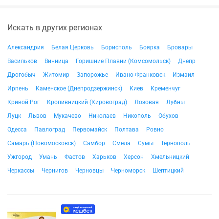
Искать в других регионах
Александрия
Белая Церковь
Борисполь
Боярка
Бровары
Васильков
Винница
Горишние Плавни (Комсомольск)
Днепр
Дрогобыч
Житомир
Запорожье
Ивано-Франковск
Измаил
Ирпень
Каменское (Днепродзержинск)
Киев
Кременчуг
Кривой Рог
Кропивницкий (Кировоград)
Лозовая
Лубны
Луцк
Львов
Мукачево
Николаев
Никополь
Обухов
Одесса
Павлоград
Первомайск
Полтава
Ровно
Самарь (Новомосковск)
Самбор
Смела
Сумы
Тернополь
Ужгород
Умань
Фастов
Харьков
Херсон
Хмельницкий
Черкассы
Чернигов
Черновцы
Черноморск
Шептицкий