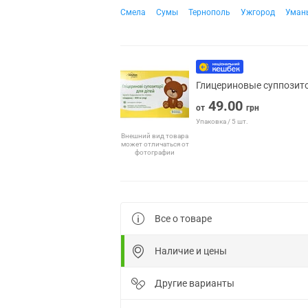
Смела
Сумы
Тернополь
Ужгород
Уман
Глицериновые суппозито
49.00
от
грн
Упаковка / 5 шт.
Внешний вид товара
может отличаться от
фотографии
Все о товаре
Наличие и цены
Другие варианты