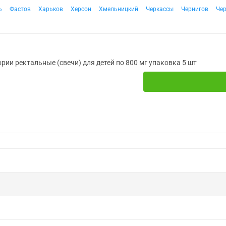
ь
Фастов
Харьков
Херсон
Хмельницкий
Черкассы
Чернигов
Че
рии ректальные (свечи) для детей по 800 мг упаковка 5 шт