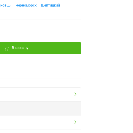
рновцы
Черноморск
Шептицкий
В корзину