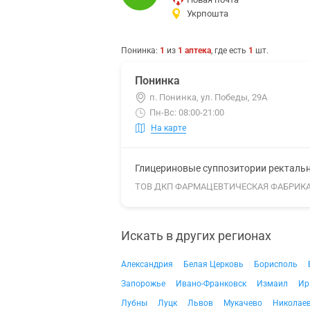
Укрпошта
Понинка
:
1
из
1
аптека
, где есть
1
шт.
Понинка
п. Понинка, ул. Победы, 29А
Пн-Вс: 08:00-21:00
На карте
Глицериновые суппозитории ректальны
ТОВ ДКП ФАРМАЦЕВТИЧЕСКАЯ ФАБРИК
Искать в других регионах
Александрия
Белая Церковь
Борисполь
Запорожье
Ивано-Франковск
Измаил
Ир
Лубны
Луцк
Львов
Мукачево
Николае