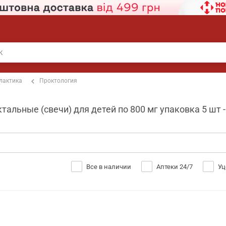
лактика
Проктология
альные (свечи) для детей по 800 мг упаковка 5 шт 
Все в наличии
Аптеки 24/7
Уц