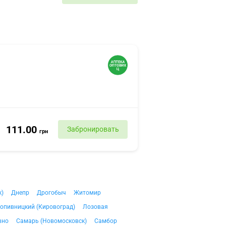
111.00
Забронировать
грн
к)
Днепр
Дрогобыч
Житомир
опивницкий (Кировоград)
Лозовая
вно
Самарь (Новомосковск)
Самбор