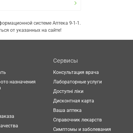
ормационной системе Аптека 9-1-1.
ься от указанных на сайте!
Сервисы
ать
Консультация врача
фото назначения
Лабораторные услуги
а
Доступні ліки
Дисконтная карта
Ваша аптека
заказа
Справочник лекарств
качества
Симптомы и заболевания