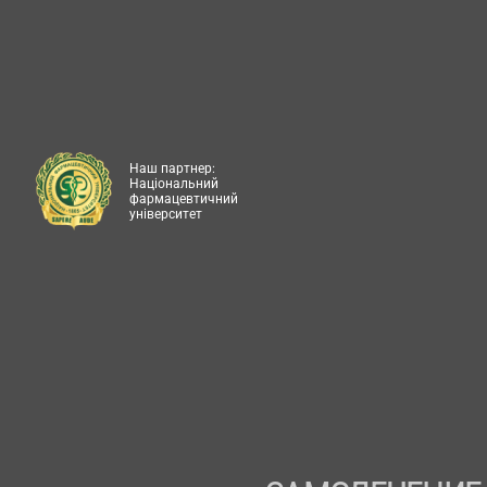
Наш партнер:
Національний
фармацевтичний
університет