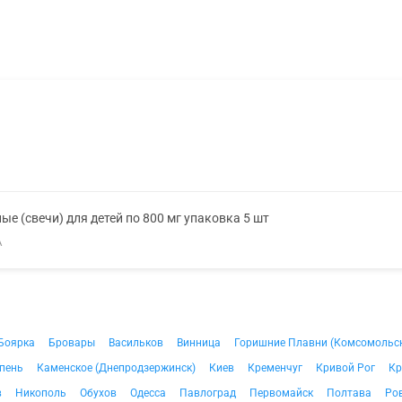
е (свечи) для детей по 800 мг упаковка 5 шт
А
Боярка
Бровары
Васильков
Винница
Горишние Плавни (Комсомольс
пень
Каменское (Днепродзержинск)
Киев
Кременчуг
Кривой Рог
Кр
в
Никополь
Обухов
Одесса
Павлоград
Первомайск
Полтава
Ро