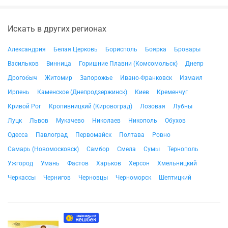
Искать в других регионах
Александрия
Белая Церковь
Борисполь
Боярка
Бровары
Васильков
Винница
Горишние Плавни (Комсомольск)
Днепр
Дрогобыч
Житомир
Запорожье
Ивано-Франковск
Измаил
Ирпень
Каменское (Днепродзержинск)
Киев
Кременчуг
Кривой Рог
Кропивницкий (Кировоград)
Лозовая
Лубны
Луцк
Львов
Мукачево
Николаев
Никополь
Обухов
Одесса
Павлоград
Первомайск
Полтава
Ровно
Самарь (Новомосковск)
Самбор
Смела
Сумы
Тернополь
Ужгород
Умань
Фастов
Харьков
Херсон
Хмельницкий
Черкассы
Чернигов
Черновцы
Черноморск
Шептицкий