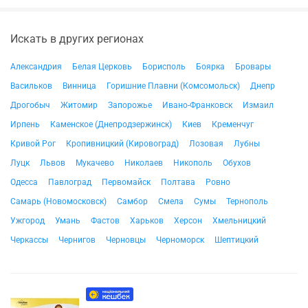
Искать в других регионах
Александрия
Белая Церковь
Борисполь
Боярка
Бровары
Васильков
Винница
Горишние Плавни (Комсомольск)
Днепр
Дрогобыч
Житомир
Запорожье
Ивано-Франковск
Измаил
Ирпень
Каменское (Днепродзержинск)
Киев
Кременчуг
Кривой Рог
Кропивницкий (Кировоград)
Лозовая
Лубны
Луцк
Львов
Мукачево
Николаев
Никополь
Обухов
Одесса
Павлоград
Первомайск
Полтава
Ровно
Самарь (Новомосковск)
Самбор
Смела
Сумы
Тернополь
Ужгород
Умань
Фастов
Харьков
Херсон
Хмельницкий
Черкассы
Чернигов
Черновцы
Черноморск
Шептицкий