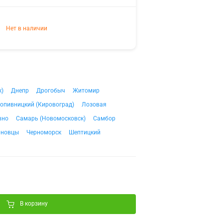
Нет в наличии
к)
Днепр
Дрогобыч
Житомир
опивницкий (Кировоград)
Лозовая
вно
Самарь (Новомосковск)
Самбор
рновцы
Черноморск
Шептицкий
В корзину