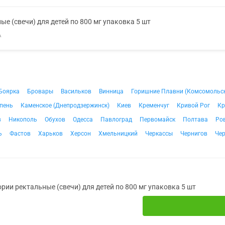
е (свечи) для детей по 800 мг упаковка 5 шт
А
Боярка
Бровары
Васильков
Винница
Горишние Плавни (Комсомольс
пень
Каменское (Днепродзержинск)
Киев
Кременчуг
Кривой Рог
Кр
в
Никополь
Обухов
Одесса
Павлоград
Первомайск
Полтава
Ро
ь
Фастов
Харьков
Херсон
Хмельницкий
Черкассы
Чернигов
Че
рии ректальные (свечи) для детей по 800 мг упаковка 5 шт