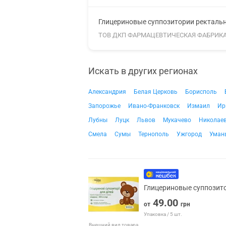
Глицериновые суппозитории ректальны
ТОВ ДКП ФАРМАЦЕВТИЧЕСКАЯ ФАБРИК
Искать в других регионах
Александрия
Белая Церковь
Борисполь
Запорожье
Ивано-Франковск
Измаил
Ир
Лубны
Луцк
Львов
Мукачево
Николае
Смела
Сумы
Тернополь
Ужгород
Уман
Глицериновые суппозито
49.00
от
грн
Упаковка / 5 шт.
Внешний вид товара