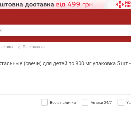
лактика
Проктология
альные (свечи) для детей по 800 мг упаковка 5 шт -
Все в наличии
Аптеки 24/7
Уц