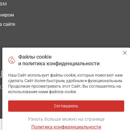
рам
тнером
а сайте
Файлы cookie
и политика конфиденциальности
ЕГО ЗДОРОВЬЯ
Наш Сайт использует файлы cookie, которые помогают нам
✕
сделать Сайт более быстрым, удобным и функциональным.
Продолжая просматривать этот Сайт, Вы соглашаетесь на
ЧОМ
использование нами файлов cookie.
Соглашаюсь
Все аптеки
на карте
Разработка и поддержка сайта -
wu.ua
Узнать больше можно на странице
Политика конфиденциальности