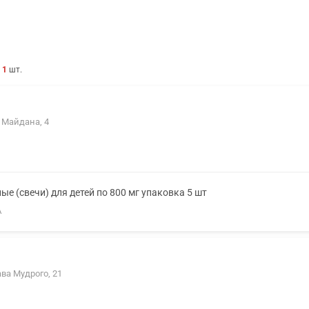
ь
1
шт.
в Майдана, 4
е (свечи) для детей по 800 мг упаковка 5 шт
А
ва Мудрого, 21