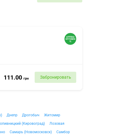
111.00
Забронировать
грн
к)
Днепр
Дрогобыч
Житомир
опивницкий (Кировоград)
Лозовая
вно
Самарь (Новомосковск)
Самбор