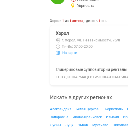
Укрпошта
Хорол
:
1
из
1
аптека
, где есть
1
шт.
Хорол
г. Хорол, ул. Независимости, 76/8
Пн-Вс: 07:00-20:00
На карте
Глицериновые суппозитории ректальны
ТОВ ДКП ФАРМАЦЕВТИЧЕСКАЯ ФАБРИК
Искать в других регионах
Александрия
Белая Церковь
Борисполь
Запорожье
Ивано-Франковск
Измаил
Ир
Лубны
Луцк
Львов
Мукачево
Николае