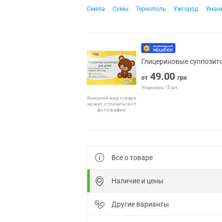
Смела
Сумы
Тернополь
Ужгород
Уман
Глицериновые суппозито
49.00
от
грн
Упаковка / 5 шт.
Внешний вид товара
может отличаться от
фотографии
Все о товаре
Наличие и цены
Другие варианты