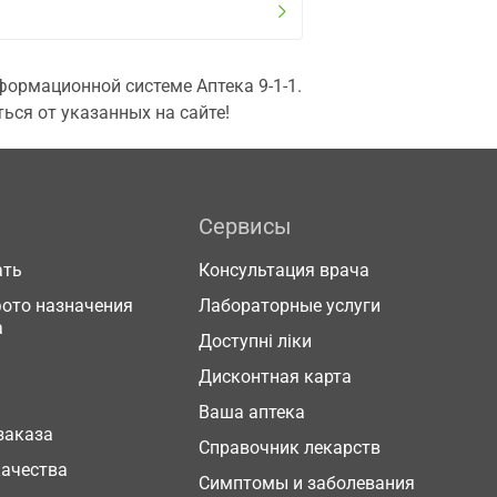
ормационной системе Аптека 9-1-1.
ься от указанных на сайте!
Сервисы
ать
Консультация врача
фото назначения
Лабораторные услуги
а
Доступні ліки
Дисконтная карта
Ваша аптека
заказа
Справочник лекарств
качества
Симптомы и заболевания