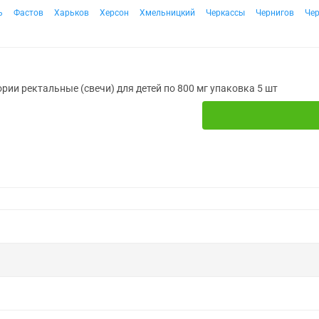
ь
Фастов
Харьков
Херсон
Хмельницкий
Черкассы
Чернигов
Че
рии ректальные (свечи) для детей по 800 мг упаковка 5 шт