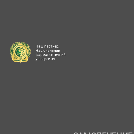
Наш партнер:
Національний
фармацевтичний
університет