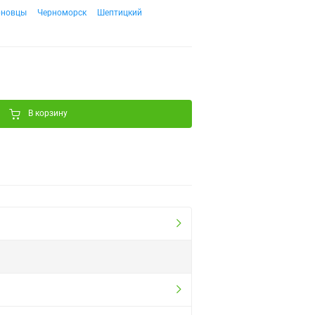
рновцы
Черноморск
Шептицкий
В корзину