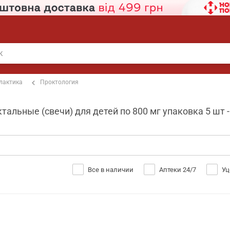
лактика
Проктология
альные (свечи) для детей по 800 мг упаковка 5 шт -
Все в наличии
Аптеки 24/7
Уц