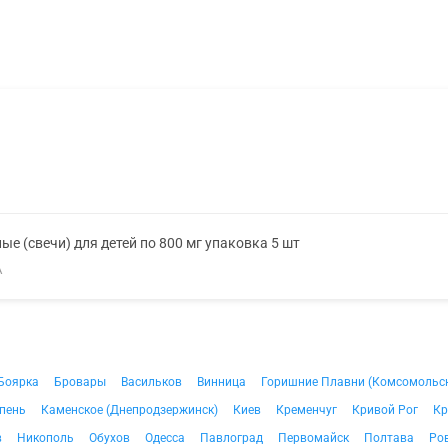
е (свечи) для детей по 800 мг упаковка 5 шт
А
Боярка
Бровары
Васильков
Винница
Горишние Плавни (Комсомольс
пень
Каменское (Днепродзержинск)
Киев
Кременчуг
Кривой Рог
Кр
в
Никополь
Обухов
Одесса
Павлоград
Первомайск
Полтава
Ро