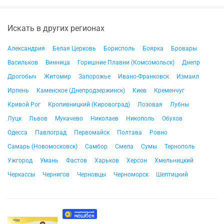
Искать в других регионах
Александрия
Белая Церковь
Борисполь
Боярка
Бровары
Васильков
Винница
Горишние Плавни (Комсомольск)
Днепр
Дрогобыч
Житомир
Запорожье
Ивано-Франковск
Измаил
Ирпень
Каменское (Днепродзержинск)
Киев
Кременчуг
Кривой Рог
Кропивницкий (Кировоград)
Лозовая
Лубны
Луцк
Львов
Мукачево
Николаев
Никополь
Обухов
Одесса
Павлоград
Первомайск
Полтава
Ровно
Самарь (Новомосковск)
Самбор
Смела
Сумы
Тернополь
Ужгород
Умань
Фастов
Харьков
Херсон
Хмельницкий
Черкассы
Чернигов
Черновцы
Черноморск
Шептицкий