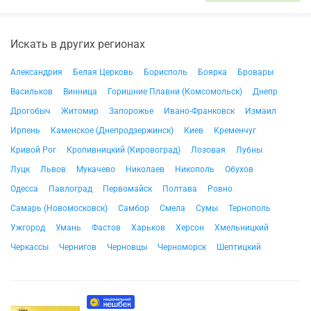
Искать в других регионах
Александрия
Белая Церковь
Борисполь
Боярка
Бровары
Васильков
Винница
Горишние Плавни (Комсомольск)
Днепр
Дрогобыч
Житомир
Запорожье
Ивано-Франковск
Измаил
Ирпень
Каменское (Днепродзержинск)
Киев
Кременчуг
Кривой Рог
Кропивницкий (Кировоград)
Лозовая
Лубны
Луцк
Львов
Мукачево
Николаев
Никополь
Обухов
Одесса
Павлоград
Первомайск
Полтава
Ровно
Самарь (Новомосковск)
Самбор
Смела
Сумы
Тернополь
Ужгород
Умань
Фастов
Харьков
Херсон
Хмельницкий
Черкассы
Чернигов
Черновцы
Черноморск
Шептицкий