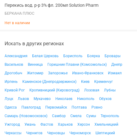
Перекись вод. р-р 3% фл. 200мл Solution Pharm
БЕРКАНА ПЛЮС
Нет в наличии
Искать в других регионах
Александрия
Белая Церковь
Борисполь
Боярка
Бровары
Васильков
Винница
Горишние Плавни (Комсомольск)
Днепр
Дрогобыч
Житомир
Запорожье
Ивано-Франковск
Измаил
Ирпень
Каменское (Днепродзержинск)
Киев
Кременчуг
Кривой Рог
Кропивницкий (Кировоград)
Лозовая
Лубны
Луцк
Львов
Мукачево
Николаев
Никополь
Обухов
Одесса
Павлоград
Первомайск
Полтава
Ровно
Самарь (Новомосковск)
Самбор
Смела
Сумы
Тернополь
Ужгород
Умань
Фастов
Харьков
Херсон
Хмельницкий
Черкассы
Чернигов
Черновцы
Черноморск
Шептицкий