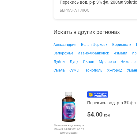
Перекись вод. р-р 3% фл. 200мл Soluti
БЕРКАНА ПЛЮС
Искать в других регионах
Александрия
Белая Церковь
Борисполь
Запорожье
Ивано-Франковск
Измаил
Ир
Лубны
Луцк
Львов
Мукачево
Николае
Смела
Сумы
Тернополь
Ужгород
Уман
Перекись вод. р-р 3% фл
54.00
грн
Внешний вид товара
может отличаться от
фотографии