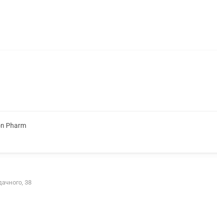
on Pharm
дачного, 38