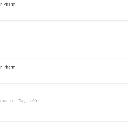
on Pharm
on Pharm
остановка "Гардероб")