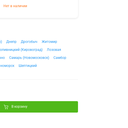
Нет в наличии
к)
Днепр
Дрогобыч
Житомир
опивницкий (Кировоград)
Лозовая
вно
Самарь (Новомосковск)
Самбор
рноморск
Шептицкий
В корзину