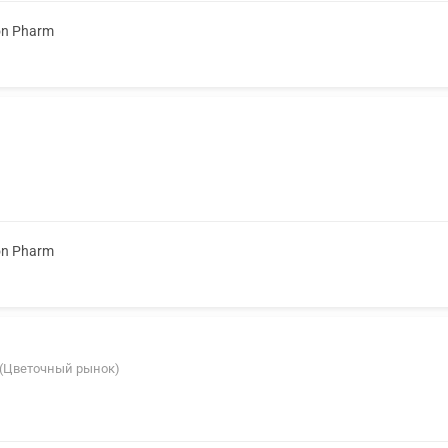
on Pharm
on Pharm
В (Цветочный рынок)