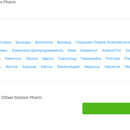
on Pharm
Боярка
Бровары
Васильков
Винница
Горишние Плавни (Комсомольс
пень
Каменское (Днепродзержинск)
Киев
Кременчуг
Кривой Рог
Кр
в
Никополь
Обухов
Одесса
Павлоград
Первомайск
Полтава
Ро
ь
Фастов
Харьков
Херсон
Хмельницкий
Черкассы
Чернигов
Че
. 200мл Solution Pharm