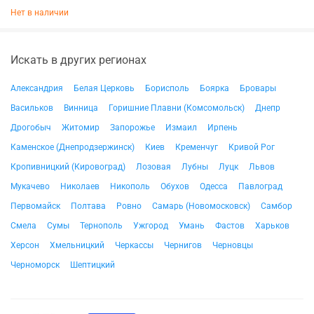
Нет в наличии
Искать в других регионах
Александрия
Белая Церковь
Борисполь
Боярка
Бровары
Васильков
Винница
Горишние Плавни (Комсомольск)
Днепр
Дрогобыч
Житомир
Запорожье
Измаил
Ирпень
Каменское (Днепродзержинск)
Киев
Кременчуг
Кривой Рог
Кропивницкий (Кировоград)
Лозовая
Лубны
Луцк
Львов
Мукачево
Николаев
Никополь
Обухов
Одесса
Павлоград
Первомайск
Полтава
Ровно
Самарь (Новомосковск)
Самбор
Смела
Сумы
Тернополь
Ужгород
Умань
Фастов
Харьков
Херсон
Хмельницкий
Черкассы
Чернигов
Черновцы
Черноморск
Шептицкий