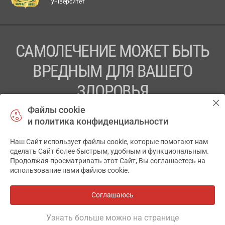
університет
САМОЛЕЧЕНИЕ МОЖЕТ БЫТЬ
ВРЕДНЫМ ДЛЯ ВАШЕГО
ЗДОРОВЬЯ
Файлы cookie
ПЕРЕД ПРИМЕНЕНИЕМ ПРЕПАРАТА
и политика конфиденциальности
ПРОКОНСУЛЬТИРУЙТЕСЬ С ВРАЧОМ
Наш Сайт использует файлы cookie, которые помогают нам
✕
ТОВ «АПТЕКА 911.ЮА» Код ЄДРПОУ 43631965.
сделать Сайт более быстрым, удобным и функциональным.
Продолжая просматривать этот Сайт, Вы соглашаетесь на
Отказ от ответственности
использование нами файлов cookie.
© 2014-2026. Медицинская информационная система
АПТЕКА911.ЮА
Соглашаюсь
Разработка и поддержка сайта -
wu.ua
Узнать больше можно на странице