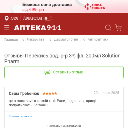
Киев
Ваша аптека
Лекарства
Дерматология
Антисептики
Главная
Отзывы Перекись вод. р-р 3% фл. 200мл Solution
Pharm
Оставить отзыв
20 апреля 2025
Саша Гребенюк
це ж must-have в кожній хаті. Рани, подряпини, прищі
попритискать шо хочеш.
Комментировать
Показать
1
комментарий