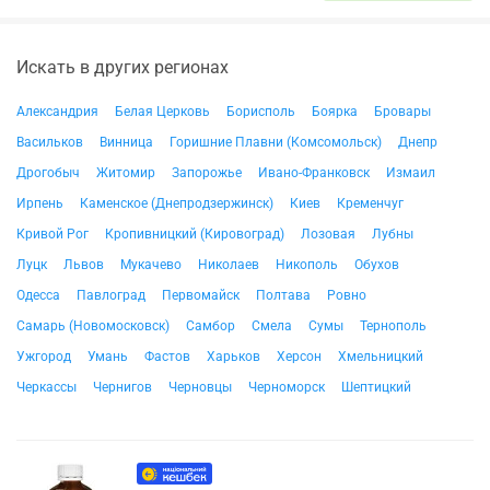
Искать в других регионах
Александрия
Белая Церковь
Борисполь
Боярка
Бровары
Васильков
Винница
Горишние Плавни (Комсомольск)
Днепр
Дрогобыч
Житомир
Запорожье
Ивано-Франковск
Измаил
Ирпень
Каменское (Днепродзержинск)
Киев
Кременчуг
Кривой Рог
Кропивницкий (Кировоград)
Лозовая
Лубны
Луцк
Львов
Мукачево
Николаев
Никополь
Обухов
Одесса
Павлоград
Первомайск
Полтава
Ровно
Самарь (Новомосковск)
Самбор
Смела
Сумы
Тернополь
Ужгород
Умань
Фастов
Харьков
Херсон
Хмельницкий
Черкассы
Чернигов
Черновцы
Черноморск
Шептицкий