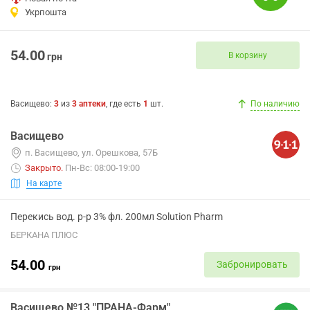
Укрпошта
54.00
В корзину
грн
Васищево
:
3
из
3
аптеки
, где есть
1
шт.
По наличию
Васищево
п. Васищево, ул. Орешкова, 57Б
Закрыто
.
Пн-Вс: 08:00-19:00
На карте
Перекись вод. р-р 3% фл. 200мл Solution Pharm
БЕРКАНА ПЛЮС
54.00
Забронировать
грн
Васищево №13 "ПРАНА-Фарм"