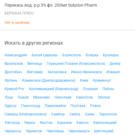
Перекись вод. р-р 3% фл. 200мл Solution Pharm
БЕРКАНА ПЛЮС
Нет в наличии
Искать в других регионах
Александрия
Белая Церковь
Борисполь
Боярка
Бровары
Васильков
Винница
Горишние Плавни (Комсомольск)
Днепр
Дрогобыч
Житомир
Запорожье
Ивано-Франковск
Измаил
Ирпень
Каменское (Днепродзержинск)
Киев
Кременчуг
Кривой Рог
Кропивницкий (Кировоград)
Лозовая
Лубны
Луцк
Львов
Мукачево
Николаев
Никополь
Обухов
Одесса
Павлоград
Первомайск
Полтава
Ровно
Самарь (Новомосковск)
Самбор
Смела
Сумы
Тернополь
Ужгород
Умань
Фастов
Харьков
Херсон
Хмельницкий
Черкассы
Чернигов
Черновцы
Черноморск
Шептицкий