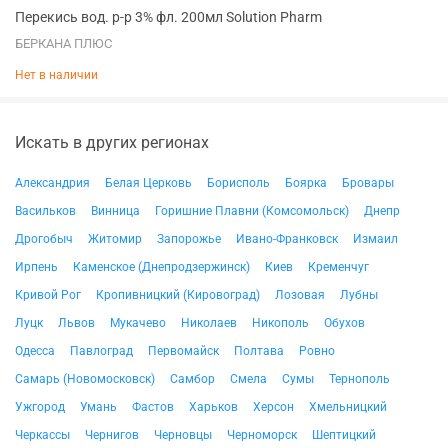
Перекись вод. р-р 3% фл. 200мл Solution Pharm
БЕРКАНА ПЛЮС
Нет в наличии
Искать в других регионах
Александрия
Белая Церковь
Борисполь
Боярка
Бровары
Васильков
Винница
Горишние Плавни (Комсомольск)
Днепр
Дрогобыч
Житомир
Запорожье
Ивано-Франковск
Измаил
Ирпень
Каменское (Днепродзержинск)
Киев
Кременчуг
Кривой Рог
Кропивницкий (Кировоград)
Лозовая
Лубны
Луцк
Львов
Мукачево
Николаев
Никополь
Обухов
Одесса
Павлоград
Первомайск
Полтава
Ровно
Самарь (Новомосковск)
Самбор
Смела
Сумы
Тернополь
Ужгород
Умань
Фастов
Харьков
Херсон
Хмельницкий
Черкассы
Чернигов
Черновцы
Черноморск
Шептицкий