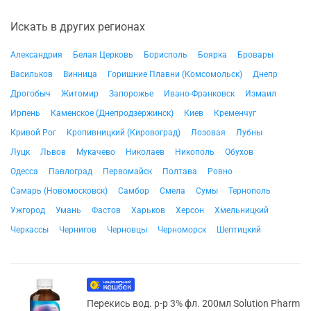
Искать в других регионах
Александрия
Белая Церковь
Борисполь
Боярка
Бровары
Васильков
Винница
Горишние Плавни (Комсомольск)
Днепр
Дрогобыч
Житомир
Запорожье
Ивано-Франковск
Измаил
Ирпень
Каменское (Днепродзержинск)
Киев
Кременчуг
Кривой Рог
Кропивницкий (Кировоград)
Лозовая
Лубны
Луцк
Львов
Мукачево
Николаев
Никополь
Обухов
Одесса
Павлоград
Первомайск
Полтава
Ровно
Самарь (Новомосковск)
Самбор
Смела
Сумы
Тернополь
Ужгород
Умань
Фастов
Харьков
Херсон
Хмельницкий
Черкассы
Чернигов
Черновцы
Черноморск
Шептицкий
Перекись вод. р-р 3% фл. 200мл Solution Pharm