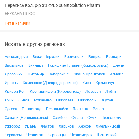
Перекись вод. р-р 3% фл. 200мл Solution Pharm
БЕРКАНА ПЛЮС
Нет в наличии
Искать в других регионах
Александрия
Белая Церковь
Борисполь
Боярка
Бровары
Васильков
Винница
Горишние Плавни (Комсомольск)
Днепр
Дрогобыч
Житомир
Запорожье
Ивано-Франковск
Измаил
Ирпень
Каменское (Днепродзержинск)
Киев
Кременчуг
Кривой Рог
Кропивницкий (Кировоград)
Лозовая
Лубны
Луцк
Львов
Мукачево
Николаев
Никополь
Обухов
Одесса
Павлоград
Первомайск
Полтава
Ровно
Самарь (Новомосковск)
Самбор
Смела
Сумы
Тернополь
Ужгород
Умань
Фастов
Харьков
Херсон
Хмельницкий
Черкассы
Чернигов
Черновцы
Черноморск
Шептицкий