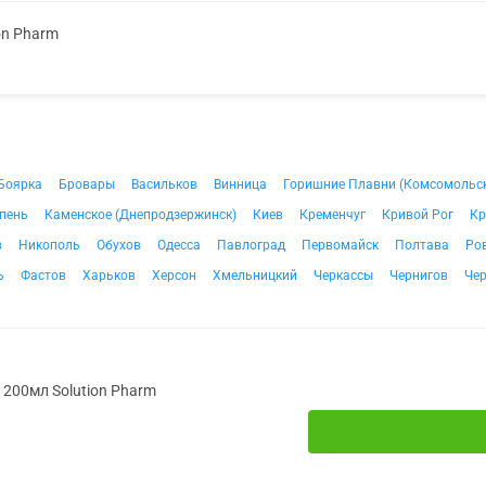
on Pharm
Боярка
Бровары
Васильков
Винница
Горишние Плавни (Комсомольс
пень
Каменское (Днепродзержинск)
Киев
Кременчуг
Кривой Рог
Кр
в
Никополь
Обухов
Одесса
Павлоград
Первомайск
Полтава
Ро
ь
Фастов
Харьков
Херсон
Хмельницкий
Черкассы
Чернигов
Че
. 200мл Solution Pharm