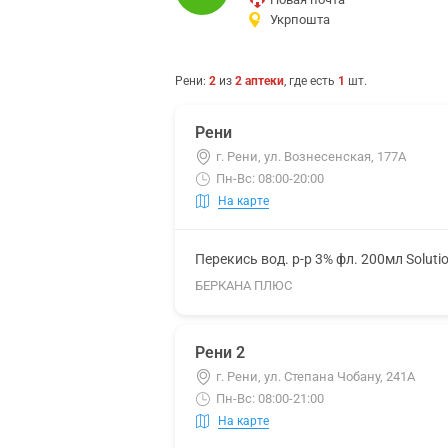
Укрпошта
Рени
:
2
из
2
аптеки
, где есть
1
шт.
Рени
г. Рени, ул. Вознесенская, 177А
Пн-Вс: 08:00-20:00
На карте
Перекись вод. р-р 3% фл. 200мл Soluti
БЕРКАНА ПЛЮС
Рени 2
г. Рени, ул. Степана Чобану, 241А
Пн-Вс: 08:00-21:00
На карте