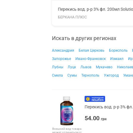
Перекись вод. р-р 3% фл. 200мл Soluti
БЕРКАНА ПЛЮС
Искать в других регионах
Александрия
Белая Церковь
Борисполь
Запорожье
Ивано-Франковск
Измаил
Ир
Лубны
Луцк
Львов
Мукачево
Николае
Смела
Сумы
Тернополь
Ужгород
Уман
Перекись вод. р-р 3% фл
54.00
грн
Внешний вид товара
может отличаться от