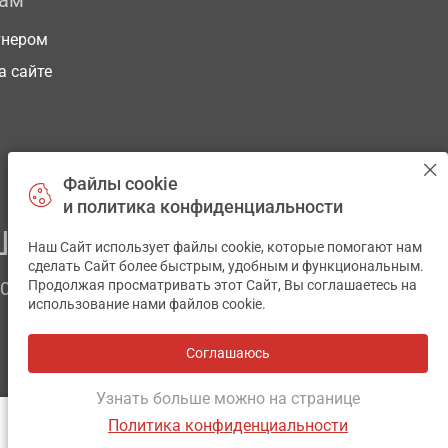
рам
тнером
а сайте
Файлы cookie
и политика конфиденциальности
ЕГО ЗДОРОВЬЯ
Наш Сайт использует файлы cookie, которые помогают нам
✕
сделать Сайт более быстрым, удобным и функциональным.
Продолжая просматривать этот Сайт, Вы соглашаетесь на
ЧОМ
использование нами файлов cookie.
Соглашаюсь
Все аптеки
на карте
Разработка и поддержка сайта -
wu.ua
Узнать больше можно на странице
Политика конфиденциальности
ОТЗЫВЫ