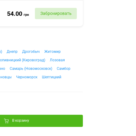
54.00
Забронировать
грн
к)
Днепр
Дрогобыч
Житомир
опивницкий (Кировоград)
Лозовая
вно
Самарь (Новомосковск)
Самбор
рновцы
Черноморск
Шептицкий
В корзину