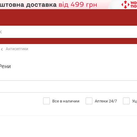
Антисептики
Рени
Все в наличии
Аптеки 24/7
Уц