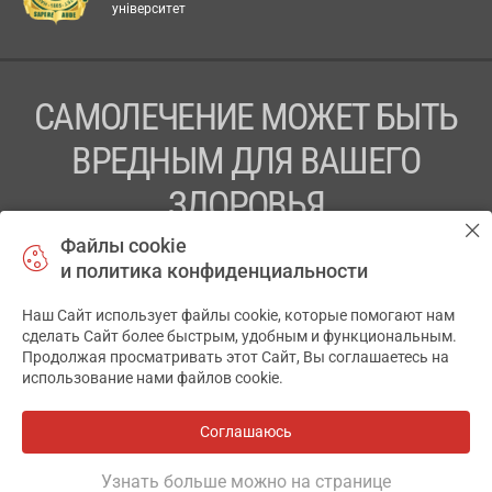
університет
САМОЛЕЧЕНИЕ МОЖЕТ БЫТЬ
ВРЕДНЫМ ДЛЯ ВАШЕГО
ЗДОРОВЬЯ
Файлы cookie
ПЕРЕД ПРИМЕНЕНИЕМ ПРЕПАРАТА
и политика конфиденциальности
ПРОКОНСУЛЬТИРУЙТЕСЬ С ВРАЧОМ
Наш Сайт использует файлы cookie, которые помогают нам
✕
ТОВ «АПТЕКА 911.ЮА» Код ЄДРПОУ 43631965.
сделать Сайт более быстрым, удобным и функциональным.
Продолжая просматривать этот Сайт, Вы соглашаетесь на
Отказ от ответственности
использование нами файлов cookie.
© 2014-2026. Медицинская информационная система
АПТЕКА911.ЮА
Соглашаюсь
Все аптеки
на карте
Разработка и поддержка сайта -
wu.ua
Узнать больше можно на странице