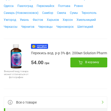
Одесса
Павлоград
Первомайск
Полтава
Ровно
Самарь (Новомосковск)
Самбор
Смела
Сумы
Тернополь
Ужгород
Умань
Фастов
Харьков
Херсон
Хмельницкий
Черкассы
Чернигов
Черновцы
Черноморск
Шептицкий
Перекись вод. р-р 3% фл. 200мл Solution Pharm
54.00
В корзину
грн
Внешний вид товара
может отличаться от
фотографии
Все о товаре