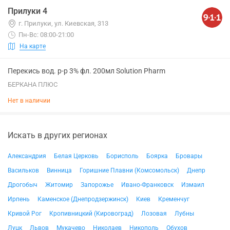
Прилуки 4
г. Прилуки, ул. Киевская, 313
Пн-Вс: 08:00-21:00
На карте
Перекись вод. р-р 3% фл. 200мл Solution Pharm
БЕРКАНА ПЛЮС
Нет в наличии
Искать в других регионах
Александрия
Белая Церковь
Борисполь
Боярка
Бровары
Васильков
Винница
Горишние Плавни (Комсомольск)
Днепр
Дрогобыч
Житомир
Запорожье
Ивано-Франковск
Измаил
Ирпень
Каменское (Днепродзержинск)
Киев
Кременчуг
Кривой Рог
Кропивницкий (Кировоград)
Лозовая
Лубны
Луцк
Львов
Мукачево
Николаев
Никополь
Обухов