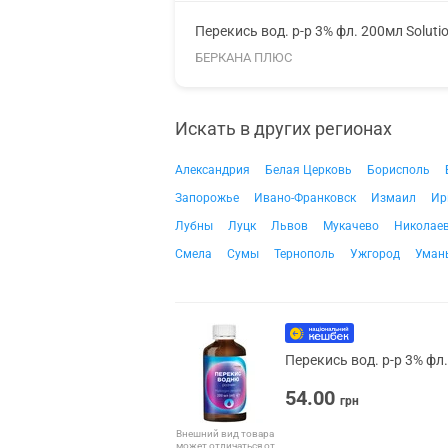
Перекись вод. р-р 3% фл. 200мл Soluti
БЕРКАНА ПЛЮС
Искать в других регионах
Александрия
Белая Церковь
Борисполь
Запорожье
Ивано-Франковск
Измаил
Ир
Лубны
Луцк
Львов
Мукачево
Николае
Смела
Сумы
Тернополь
Ужгород
Уман
Перекись вод. р-р 3% фл
54.00
грн
Внешний вид товара
может отличаться от