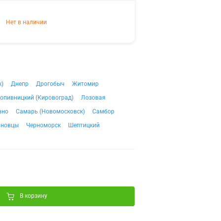
Нет в наличии
к)
Днепр
Дрогобыч
Житомир
опивницкий (Кировоград)
Лозовая
вно
Самарь (Новомосковск)
Самбор
рновцы
Черноморск
Шептицкий
В корзину