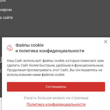
рам
тнером
а сайте
Файлы cookie
и политика конфиденциальности
ЕГО ЗДОРОВЬЯ
Наш Сайт использует файлы cookie, которые помогают нам
✕
сделать Сайт более быстрым, удобным и функциональным.
Продолжая просматривать этот Сайт, Вы соглашаетесь на
ЧОМ
использование нами файлов cookie.
Соглашаюсь
Все аптеки
на карте
Разработка и поддержка сайта -
wu.ua
Узнать больше можно на странице
Политика конфиденциальности
ОТЗЫВЫ