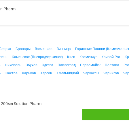
on Pharm
Боярка
Бровары
Васильков
Винница
Горишние Плавни (Комсомольс
пень
Каменское (Днепродзержинск)
Киев
Кременчуг
Кривой Рог
Кр
в
Никополь
Обухов
Одесса
Павлоград
Первомайск
Полтава
Ро
ь
Фастов
Харьков
Херсон
Хмельницкий
Черкассы
Чернигов
Че
. 200мл Solution Pharm