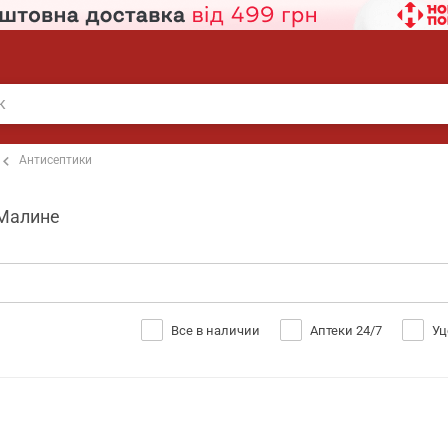
Антисептики
 Малине
Все в наличии
Аптеки 24/7
Уц