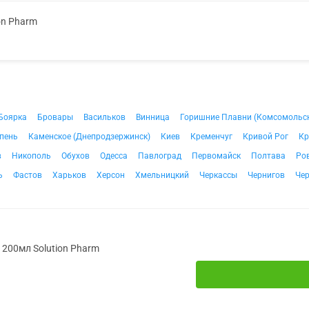
on Pharm
Боярка
Бровары
Васильков
Винница
Горишние Плавни (Комсомольс
пень
Каменское (Днепродзержинск)
Киев
Кременчуг
Кривой Рог
Кр
в
Никополь
Обухов
Одесса
Павлоград
Первомайск
Полтава
Ро
ь
Фастов
Харьков
Херсон
Хмельницкий
Черкассы
Чернигов
Че
. 200мл Solution Pharm