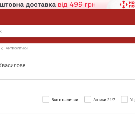
Антисептики
 Квасилове
Все в наличии
Аптеки 24/7
Уц