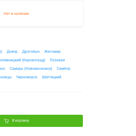
Нет в наличии
к)
Днепр
Дрогобыч
Житомир
опивницкий (Кировоград)
Лозовая
вно
Самарь (Новомосковск)
Самбор
рновцы
Черноморск
Шептицкий
В корзину