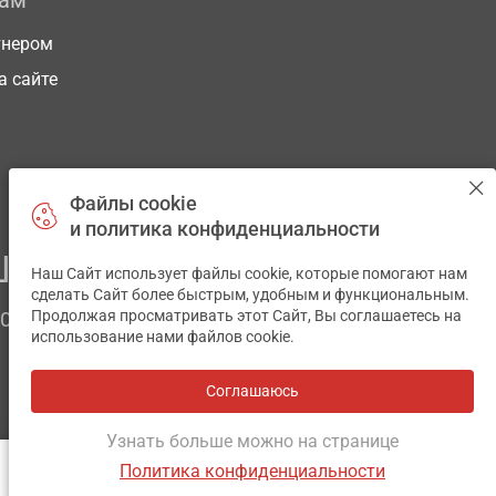
рам
тнером
а сайте
Файлы cookie
и политика конфиденциальности
ЕГО ЗДОРОВЬЯ
Наш Сайт использует файлы cookie, которые помогают нам
✕
сделать Сайт более быстрым, удобным и функциональным.
Продолжая просматривать этот Сайт, Вы соглашаетесь на
ЧОМ
использование нами файлов cookie.
Соглашаюсь
Все аптеки
на карте
Разработка и поддержка сайта -
wu.ua
Узнать больше можно на странице
Политика конфиденциальности
ОТЗЫВЫ