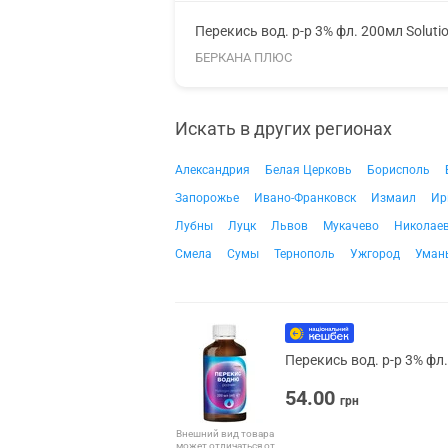
Перекись вод. р-р 3% фл. 200мл Soluti
БЕРКАНА ПЛЮС
Искать в других регионах
Александрия
Белая Церковь
Борисполь
Запорожье
Ивано-Франковск
Измаил
Ир
Лубны
Луцк
Львов
Мукачево
Николае
Смела
Сумы
Тернополь
Ужгород
Уман
Перекись вод. р-р 3% фл
54.00
грн
Внешний вид товара
может отличаться от