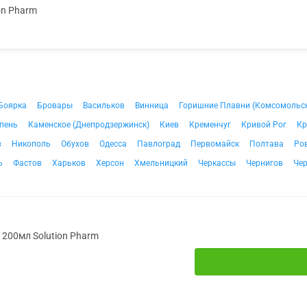
on Pharm
Боярка
Бровары
Васильков
Винница
Горишние Плавни (Комсомольс
пень
Каменское (Днепродзержинск)
Киев
Кременчуг
Кривой Рог
Кр
в
Никополь
Обухов
Одесса
Павлоград
Первомайск
Полтава
Ро
ь
Фастов
Харьков
Херсон
Хмельницкий
Черкассы
Чернигов
Че
. 200мл Solution Pharm