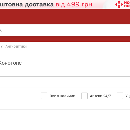
Антисептики
 Конотопе
Все в наличии
Аптеки 24/7
Уц