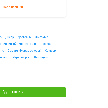
Нет в наличии
к)
Днепр
Дрогобыч
Житомир
опивницкий (Кировоград)
Лозовая
вно
Самарь (Новомосковск)
Самбор
рновцы
Черноморск
Шептицкий
В корзину