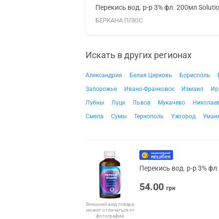
Перекись вод. р-р 3% фл. 200мл Soluti
БЕРКАНА ПЛЮС
Искать в других регионах
Александрия
Белая Церковь
Борисполь
Запорожье
Ивано-Франковск
Измаил
Ир
Лубны
Луцк
Львов
Мукачево
Николае
Смела
Сумы
Тернополь
Ужгород
Уман
Перекись вод. р-р 3% фл
54.00
грн
Внешний вид товара
может отличаться от
фотографии