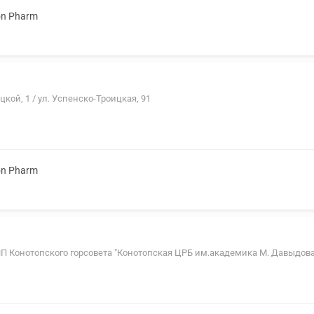
on Pharm
ицкой, 1 / ул. Успенско-Троицкая, 91
on Pharm
 КНП Конотопского горсовета "Конотопская ЦРБ им.академика М. Давыдова