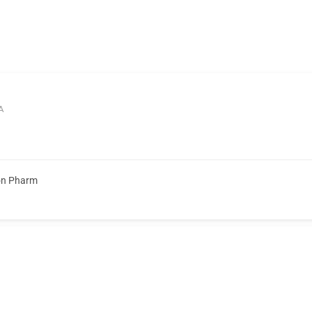
А
on Pharm