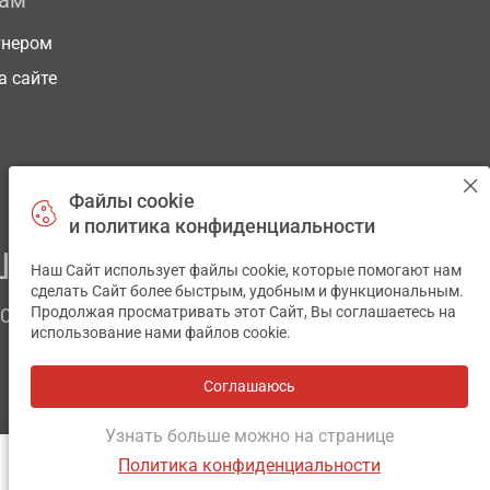
рам
тнером
а сайте
Файлы cookie
и политика конфиденциальности
ЕГО ЗДОРОВЬЯ
Наш Сайт использует файлы cookie, которые помогают нам
✕
сделать Сайт более быстрым, удобным и функциональным.
Продолжая просматривать этот Сайт, Вы соглашаетесь на
ЧОМ
использование нами файлов cookie.
Соглашаюсь
Все аптеки
на карте
Разработка и поддержка сайта -
wu.ua
Узнать больше можно на странице
Политика конфиденциальности
ОТЗЫВЫ