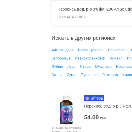
Перекись вод. р-р 3% фл. 200мл Soluti
БЕРКАНА ПЛЮС
Искать в других регионах
Александрия
Белая Церковь
Борисполь
Запорожье
Ивано-Франковск
Измаил
Ир
Лубны
Луцк
Львов
Мукачево
Николае
Смела
Сумы
Тернополь
Ужгород
Уман
Перекись вод. р-р 3% фл
54.00
грн
Внешний вид товара
может отличаться от