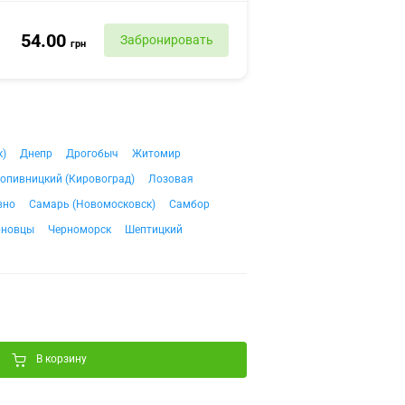
54.00
Забронировать
грн
к)
Днепр
Дрогобыч
Житомир
опивницкий (Кировоград)
Лозовая
вно
Самарь (Новомосковск)
Самбор
рновцы
Черноморск
Шептицкий
В корзину