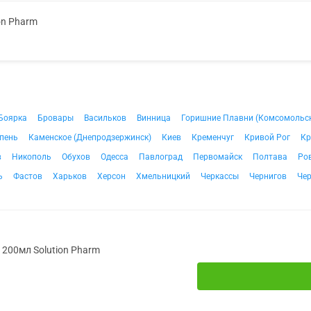
on Pharm
Боярка
Бровары
Васильков
Винница
Горишние Плавни (Комсомольс
пень
Каменское (Днепродзержинск)
Киев
Кременчуг
Кривой Рог
Кр
в
Никополь
Обухов
Одесса
Павлоград
Первомайск
Полтава
Ро
ь
Фастов
Харьков
Херсон
Хмельницкий
Черкассы
Чернигов
Че
. 200мл Solution Pharm