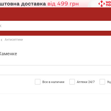
Антисептики
 Каменке
Все в наличии
Аптеки 24/7
Уц