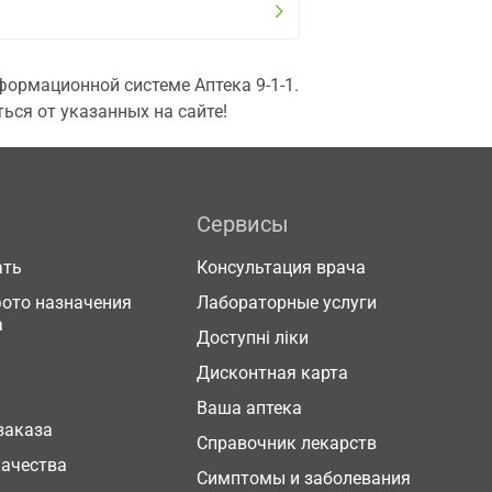
ормационной системе Аптека 9-1-1.
ься от указанных на сайте!
Сервисы
ать
Консультация врача
фото назначения
Лабораторные услуги
а
Доступні ліки
Дисконтная карта
Ваша аптека
заказа
Справочник лекарств
качества
Симптомы и заболевания