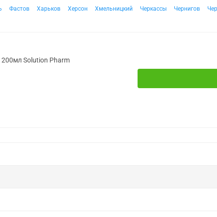
ь
Фастов
Харьков
Херсон
Хмельницкий
Черкассы
Чернигов
Че
. 200мл Solution Pharm