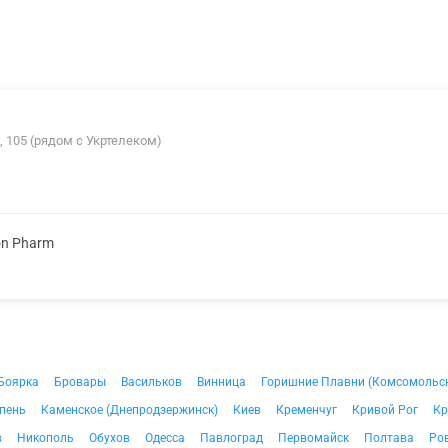
, 105 (рядом с Укртелеком)
on Pharm
Боярка
Бровары
Васильков
Винница
Горишние Плавни (Комсомольс
пень
Каменское (Днепродзержинск)
Киев
Кременчуг
Кривой Рог
Кр
в
Никополь
Обухов
Одесса
Павлоград
Первомайск
Полтава
Ро