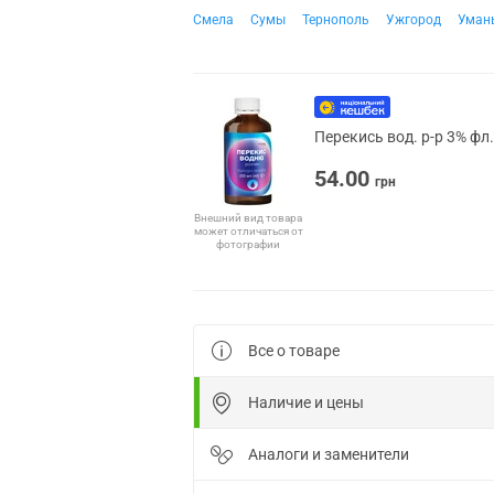
Смела
Сумы
Тернополь
Ужгород
Уман
Перекись вод. р-р 3% фл
54.00
грн
Внешний вид товара
может отличаться от
фотографии
Все о товаре
Наличие и цены
Аналоги и заменители