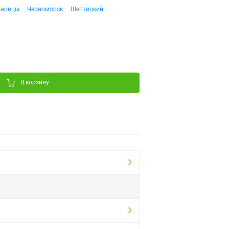
рновцы
Черноморск
Шептицкий
В корзину