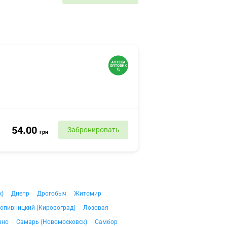
54.00
Забронировать
грн
к)
Днепр
Дрогобыч
Житомир
опивницкий (Кировоград)
Лозовая
вно
Самарь (Новомосковск)
Самбор