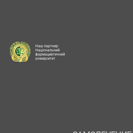
Наш партнер:
Національний
фармацевтичний
університет