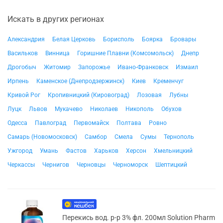
Искать в других регионах
Александрия
Белая Церковь
Борисполь
Боярка
Бровары
Васильков
Винница
Горишние Плавни (Комсомольск)
Днепр
Дрогобыч
Житомир
Запорожье
Ивано-Франковск
Измаил
Ирпень
Каменское (Днепродзержинск)
Киев
Кременчуг
Кривой Рог
Кропивницкий (Кировоград)
Лозовая
Лубны
Луцк
Львов
Мукачево
Николаев
Никополь
Обухов
Одесса
Павлоград
Первомайск
Полтава
Ровно
Самарь (Новомосковск)
Самбор
Смела
Сумы
Тернополь
Ужгород
Умань
Фастов
Харьков
Херсон
Хмельницкий
Черкассы
Чернигов
Черновцы
Черноморск
Шептицкий
Перекись вод. р-р 3% фл. 200мл Solution Pharm