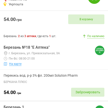
Укрпошта
54.00
В корзину
грн
Березань
:
2
из
3
аптеки
, где есть
1
шт.
По наличию
Березань №18 "Е Аптека"
г. Березань, ул. Привокзальная, 3А
Пн-Вс: 08:00-21:00
На карте
Перекись вод. р-р 3% фл. 200мл Solution Pharm
БЕРКАНА ПЛЮС
54.00
Забронировать
грн
Березань 1