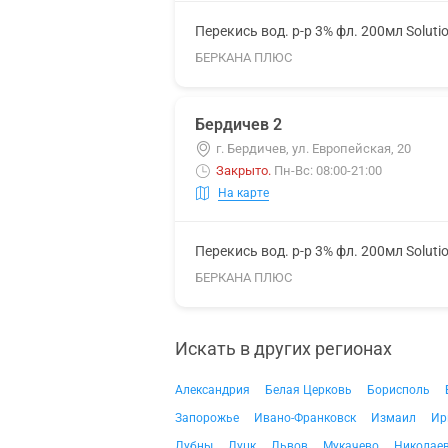
Перекись вод. р-р 3% фл. 200мл Soluti
БЕРКАНА ПЛЮС
Бердичев 2
г. Бердичев, ул. Европейская, 20
Закрыто
.
Пн-Вс: 08:00-21:00
На карте
Перекись вод. р-р 3% фл. 200мл Soluti
БЕРКАНА ПЛЮС
Искать в других регионах
Александрия
Белая Церковь
Борисполь
Запорожье
Ивано-Франковск
Измаил
Ир
Лубны
Луцк
Львов
Мукачево
Николае