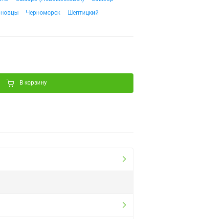
рновцы
Черноморск
Шептицкий
В корзину