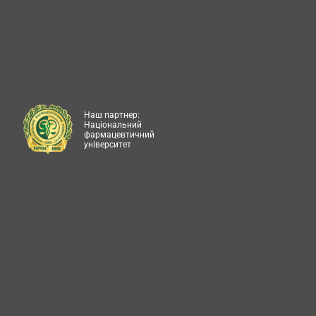
Наш партнер:
Національний
фармацевтичний
університет