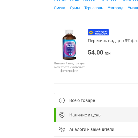
Смела
Сумы
Тернополь
Ужгород
Уман
Перекись вод. р-р 3% фл
54.00
грн
Внешний вид товара
может отличаться от
фотографии
Все о товаре
Наличие и цены
Аналоги и заменители