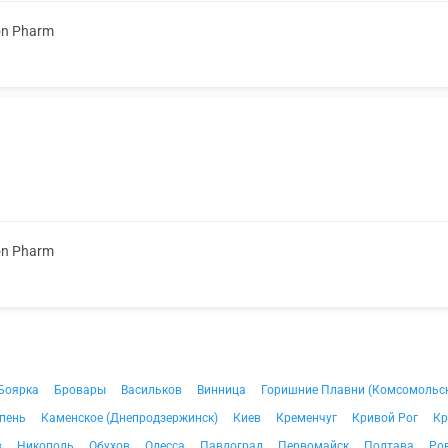
on Pharm
on Pharm
Боярка
Бровары
Васильков
Винница
Горишние Плавни (Комсомольс
пень
Каменское (Днепродзержинск)
Киев
Кременчуг
Кривой Рог
Кр
в
Никополь
Обухов
Одесса
Павлоград
Первомайск
Полтава
Ро