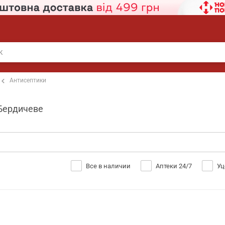
Антисептики
 Бердичеве
Все в наличии
Аптеки 24/7
Уц