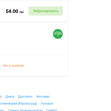
54.00
Забронировать
грн
Нет в наличии
к)
Днепр
Дрогобыч
Житомир
опивницкий (Кировоград)
Лозовая
вно
Самарь (Новомосковск)
Самбор