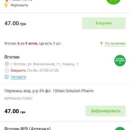
Укрпошта
47.00
В корзину
грн
Яготин
:
6
из
9
аптек
, где есть
1
шт.
По наличию
Яготин
г. Яготин, ул. Вокзальная, 11, помещ. 1
Закрыто
.
Пн-Вс: 07:00-21:00
На карте
Перекись вод. р-р 3% фл. 100мл Solution Pharm
БЕРКАНА ПЛЮС
47.00
Забронировать
грн
Яготин №9 (Аптечка)