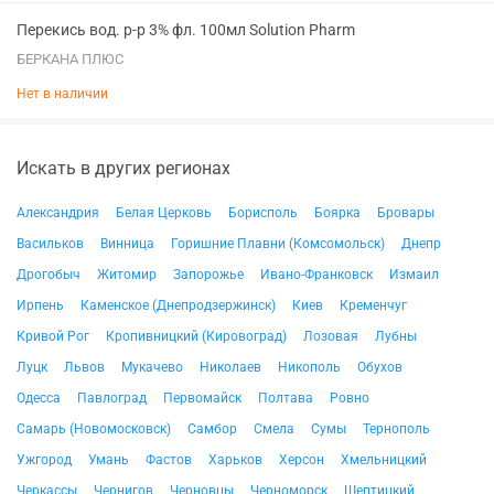
Перекись вод. р-р 3% фл. 100мл Solution Pharm
БЕРКАНА ПЛЮС
Нет в наличии
Искать в других регионах
Александрия
Белая Церковь
Борисполь
Боярка
Бровары
Васильков
Винница
Горишние Плавни (Комсомольск)
Днепр
Дрогобыч
Житомир
Запорожье
Ивано-Франковск
Измаил
Ирпень
Каменское (Днепродзержинск)
Киев
Кременчуг
Кривой Рог
Кропивницкий (Кировоград)
Лозовая
Лубны
Луцк
Львов
Мукачево
Николаев
Никополь
Обухов
Одесса
Павлоград
Первомайск
Полтава
Ровно
Самарь (Новомосковск)
Самбор
Смела
Сумы
Тернополь
Ужгород
Умань
Фастов
Харьков
Херсон
Хмельницкий
Черкассы
Чернигов
Черновцы
Черноморск
Шептицкий