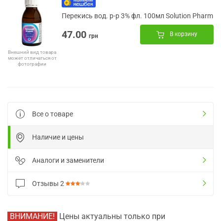
Перекись вод. р-р 3% фл. 100мл Solution Pharm
47.00
В корзину
грн
Внешний вид товара
может отличаться от
фотографии
Все о товаре
Наличие и цены
Аналоги и заменители
Отзывы
2
ВНИМАНИЕ!
Цены актуальны только при