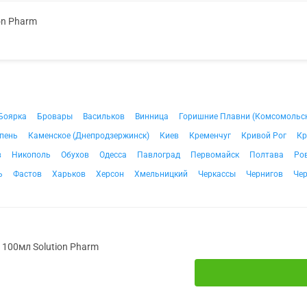
on Pharm
Боярка
Бровары
Васильков
Винница
Горишние Плавни (Комсомольс
пень
Каменское (Днепродзержинск)
Киев
Кременчуг
Кривой Рог
Кр
в
Никополь
Обухов
Одесса
Павлоград
Первомайск
Полтава
Ро
ь
Фастов
Харьков
Херсон
Хмельницкий
Черкассы
Чернигов
Че
. 100мл Solution Pharm