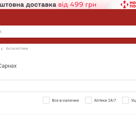
Антисептики
 Сарнах
Все в наличии
Аптеки 24/7
Уц