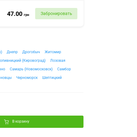
47.00
Забронировать
грн
к)
Днепр
Дрогобыч
Житомир
опивницкий (Кировоград)
Лозовая
вно
Самарь (Новомосковск)
Самбор
рновцы
Черноморск
Шептицкий
В корзину