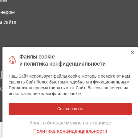
рам
тнером
а сайте
Файлы cookie
и политика конфиденциальности
ЕГО ЗДОРОВЬЯ
Наш Сайт использует файлы cookie, которые помогают нам
✕
сделать Сайт более быстрым, удобным и функциональным.
Продолжая просматривать этот Сайт, Вы соглашаетесь на
ЧОМ
использование нами файлов cookie.
Соглашаюсь
Все аптеки
на карте
Разработка и поддержка сайта -
wu.ua
Узнать больше можно на странице
Политика конфиденциальности
ОТЗЫВЫ