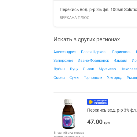
Перекись вод. р-р 3% фл. 100мл Soluti
БЕРКАНА ПЛЮС
Искать в других регионах
Александрия
Белая Церковь
Борисполь
Запорожье
Ивано-Франковск
Измаил
Ир
Лубны
Луцк
Львов
Мукачево
Николае
Смела
Сумы
Тернополь
Ужгород
Уман
Перекись вод. р-р 3% фл
47.00
грн
Внешний вид товара
может отличаться от