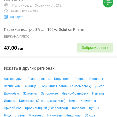
г. Полонное, ул. Украинки Л., 212
Пн-Вс: 08:00-20:00
На карте
Перекись вод. р-р 3% фл. 100мл Solution Pharm
БЕРКАНА ПЛЮС
47.00
Забронировать
грн
Искать в других регионах
Александрия
Белая Церковь
Борисполь
Боярка
Бровары
Васильков
Винница
Горишние Плавни (Комсомольск)
Днепр
Дрогобыч
Житомир
Запорожье
Ивано-Франковск
Измаил
Ирпень
Каменское (Днепродзержинск)
Киев
Кременчуг
Кривой Рог
Кропивницкий (Кировоград)
Лозовая
Лубны
Луцк
Львов
Мукачево
Николаев
Никополь
Обухов