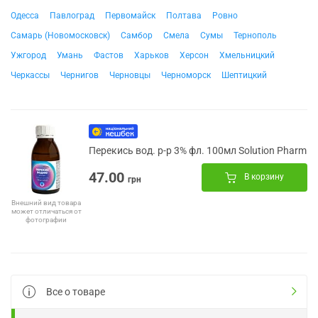
Одесса
Павлоград
Первомайск
Полтава
Ровно
Самарь (Новомосковск)
Самбор
Смела
Сумы
Тернополь
Ужгород
Умань
Фастов
Харьков
Херсон
Хмельницкий
Черкассы
Чернигов
Черновцы
Черноморск
Шептицкий
Перекись вод. р-р 3% фл. 100мл Solution Pharm
47.00
В корзину
грн
Внешний вид товара
может отличаться от
фотографии
Все о товаре