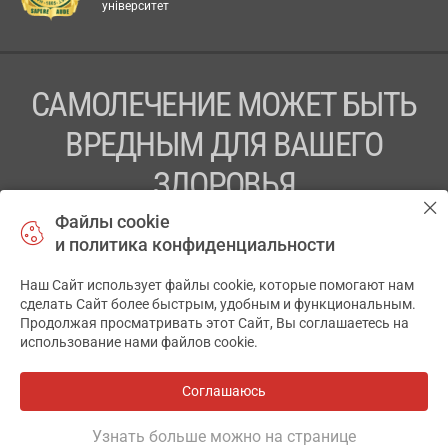
університет
САМОЛЕЧЕНИЕ МОЖЕТ БЫТЬ
ВРЕДНЫМ ДЛЯ ВАШЕГО
ЗДОРОВЬЯ
Файлы cookie
ПЕРЕД ПРИМЕНЕНИЕМ ПРЕПАРАТА
и политика конфиденциальности
ПРОКОНСУЛЬТИРУЙТЕСЬ С ВРАЧОМ
Наш Сайт использует файлы cookie, которые помогают нам
✕
ТОВ «АПТЕКА 911.ЮА» Код ЄДРПОУ 43631965.
сделать Сайт более быстрым, удобным и функциональным.
Продолжая просматривать этот Сайт, Вы соглашаетесь на
Отказ от ответственности
использование нами файлов cookie.
© 2014-2026. Медицинская информационная система
АПТЕКА911.ЮА
Соглашаюсь
Все аптеки
на карте
Разработка и поддержка сайта -
wu.ua
Узнать больше можно на странице