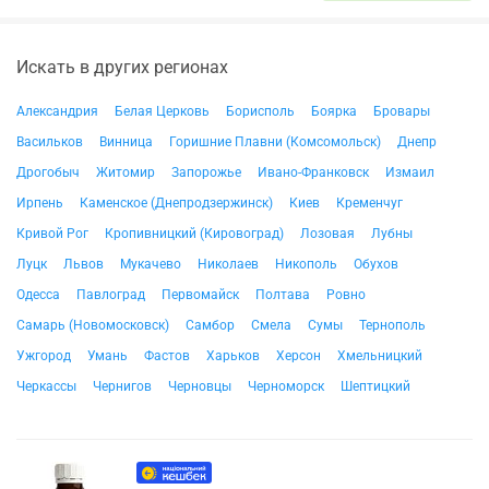
Искать в других регионах
Александрия
Белая Церковь
Борисполь
Боярка
Бровары
Васильков
Винница
Горишние Плавни (Комсомольск)
Днепр
Дрогобыч
Житомир
Запорожье
Ивано-Франковск
Измаил
Ирпень
Каменское (Днепродзержинск)
Киев
Кременчуг
Кривой Рог
Кропивницкий (Кировоград)
Лозовая
Лубны
Луцк
Львов
Мукачево
Николаев
Никополь
Обухов
Одесса
Павлоград
Первомайск
Полтава
Ровно
Самарь (Новомосковск)
Самбор
Смела
Сумы
Тернополь
Ужгород
Умань
Фастов
Харьков
Херсон
Хмельницкий
Черкассы
Чернигов
Черновцы
Черноморск
Шептицкий