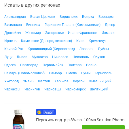
Искать в других регионах
Александрия
Белая Церковь
Борисполь
Боярка
Бровары
Васильков
Винница
Горишние Плавни (Комсомольск)
Днепр
Дрогобыч
Житомир
Запорожье
Ивано-Франковск
Измаил
Ирпень
Каменское (Днепродзержинск)
Киев
Кременчуг
Кривой Рог
Кропивницкий (Кировоград)
Лозовая
Лубны
Луцк
Львов
Мукачево
Николаев
Никополь
Обухов
Одесса
Павлоград
Первомайск
Полтава
Ровно
Самарь (Новомосковск)
Самбор
Смела
Сумы
Тернополь
Ужгород
Умань
Фастов
Харьков
Херсон
Хмельницкий
Черкассы
Чернигов
Черновцы
Черноморск
Шептицкий
Перекись вод. р-р 3% фл. 100мл Solution Pharm