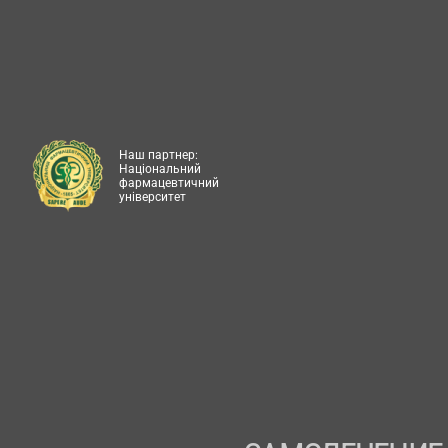
Наш партнер:
Національний
фармацевтичний
університет