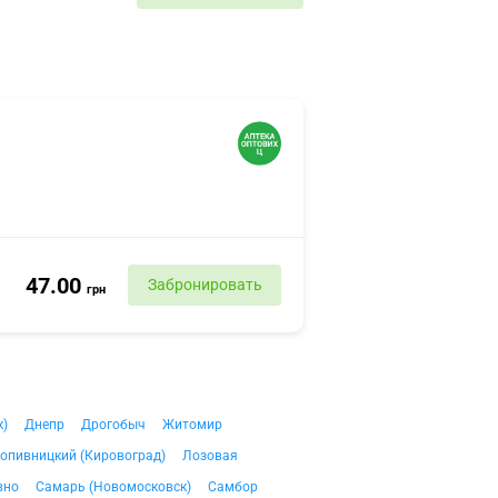
47.00
Забронировать
грн
к)
Днепр
Дрогобыч
Житомир
опивницкий (Кировоград)
Лозовая
вно
Самарь (Новомосковск)
Самбор