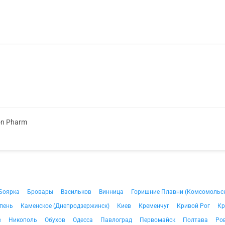
on Pharm
Боярка
Бровары
Васильков
Винница
Горишние Плавни (Комсомольс
пень
Каменское (Днепродзержинск)
Киев
Кременчуг
Кривой Рог
Кр
в
Никополь
Обухов
Одесса
Павлоград
Первомайск
Полтава
Ро