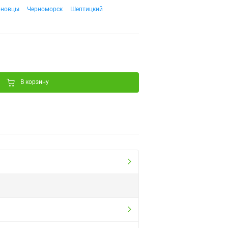
рновцы
Черноморск
Шептицкий
В корзину