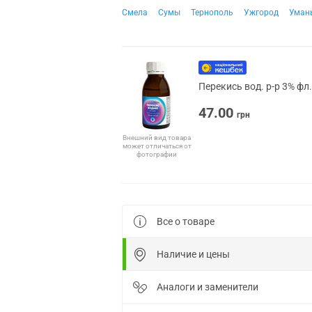
Смела
Сумы
Тернополь
Ужгород
Уман
Перекись вод. р-р 3% фл
47.00
грн
Внешний вид товара
может отличаться от
фотографии
Все о товаре
Наличие и цены
Аналоги и заменители