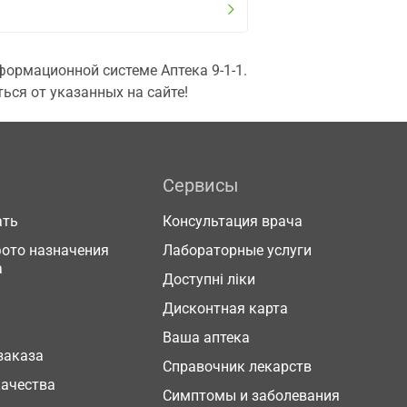
ормационной системе Аптека 9-1-1.
ься от указанных на сайте!
Сервисы
ать
Консультация врача
фото назначения
Лабораторные услуги
а
Доступні ліки
Дисконтная карта
Ваша аптека
заказа
Справочник лекарств
качества
Симптомы и заболевания