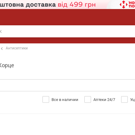
Антисептики
 Корце
Все в наличии
Аптеки 24/7
Уц