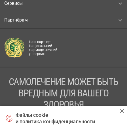
Сервисы
Партнёрам
Наш партнер:
Національний
фармацевтичний
університет
САМОЛЕЧЕНИЕ МОЖЕТ БЫТЬ
ВРЕДНЫМ ДЛЯ ВАШЕГО
ЗДОРОВЬЯ
Файлы cookie
ПЕРЕД ПРИМЕНЕНИЕМ ПРЕПАРАТА
и политика конфиденциальности
ПРОКОНСУЛЬТИРУЙТЕСЬ С ВРАЧОМ