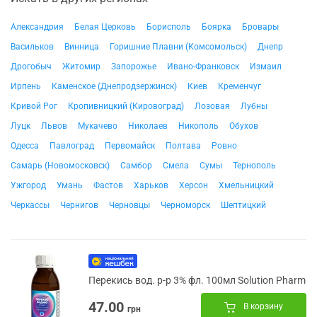
Александрия
Белая Церковь
Борисполь
Боярка
Бровары
Васильков
Винница
Горишние Плавни (Комсомольск)
Днепр
Дрогобыч
Житомир
Запорожье
Ивано-Франковск
Измаил
Ирпень
Каменское (Днепродзержинск)
Киев
Кременчуг
Кривой Рог
Кропивницкий (Кировоград)
Лозовая
Лубны
Луцк
Львов
Мукачево
Николаев
Никополь
Обухов
Одесса
Павлоград
Первомайск
Полтава
Ровно
Самарь (Новомосковск)
Самбор
Смела
Сумы
Тернополь
Ужгород
Умань
Фастов
Харьков
Херсон
Хмельницкий
Черкассы
Чернигов
Черновцы
Черноморск
Шептицкий
Перекись вод. р-р 3% фл. 100мл Solution Pharm
47.00
В корзину
грн