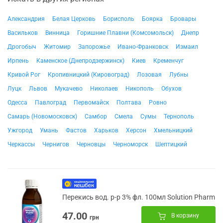
Александрия
Белая Церковь
Борисполь
Боярка
Бровары
Васильков
Винница
Горишние Плавни (Комсомольск)
Днепр
Дрогобыч
Житомир
Запорожье
Ивано-Франковск
Измаил
Ирпень
Каменское (Днепродзержинск)
Киев
Кременчуг
Кривой Рог
Кропивницкий (Кировоград)
Лозовая
Лубны
Луцк
Львов
Мукачево
Николаев
Никополь
Обухов
Одесса
Павлоград
Первомайск
Полтава
Ровно
Самарь (Новомосковск)
Самбор
Смела
Сумы
Тернополь
Ужгород
Умань
Фастов
Харьков
Херсон
Хмельницкий
Черкассы
Чернигов
Черновцы
Черноморск
Шептицкий
Перекись вод. р-р 3% фл. 100мл Solution Pharm
47.00
В корзину
грн