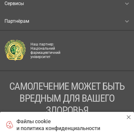
Сервисы
Партнёрам
Наш партнер:
Національний
фармацевтичний
університет
САМОЛЕЧЕНИЕ МОЖЕТ БЫТЬ
ВРЕДНЫМ ДЛЯ ВАШЕГО
ЗДОРОВЬЯ
Файлы cookie
ПЕРЕД ПРИМЕНЕНИЕМ ПРЕПАРАТА
и политика конфиденциальности
ПРОКОНСУЛЬТИРУЙТЕСЬ С ВРАЧОМ