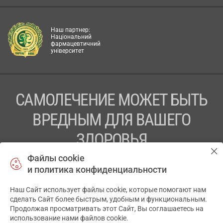
Наш партнер:
Національний
фармацевтичний
університет
САМОЛЕЧЕНИЕ МОЖЕТ БЫТЬ
ВРЕДНЫМ ДЛЯ ВАШЕГО
ЗДОРОВЬЯ
Файлы cookie
ПЕРЕД ПРИМЕНЕНИЕМ ПРЕПАРАТА
и политика конфиденциальности
ПРОКОНСУЛЬТИРУЙТЕСЬ С ВРАЧОМ
Наш Сайт использует файлы cookie, которые помогают нам
✕
ТОВ «АПТЕКА 911.ЮА» Код ЄДРПОУ 43631965.
сделать Сайт более быстрым, удобным и функциональным.
Продолжая просматривать этот Сайт, Вы соглашаетесь на
Отказ от ответственности
использование нами файлов cookie.