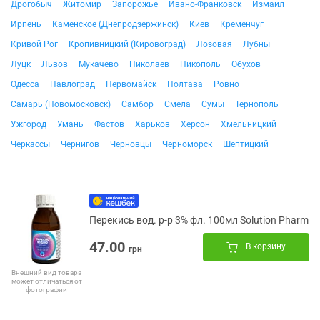
Дрогобыч
Житомир
Запорожье
Ивано-Франковск
Измаил
Ирпень
Каменское (Днепродзержинск)
Киев
Кременчуг
Кривой Рог
Кропивницкий (Кировоград)
Лозовая
Лубны
Луцк
Львов
Мукачево
Николаев
Никополь
Обухов
Одесса
Павлоград
Первомайск
Полтава
Ровно
Самарь (Новомосковск)
Самбор
Смела
Сумы
Тернополь
Ужгород
Умань
Фастов
Харьков
Херсон
Хмельницкий
Черкассы
Чернигов
Черновцы
Черноморск
Шептицкий
Перекись вод. р-р 3% фл. 100мл Solution Pharm
47.00
В корзину
грн
Внешний вид товара
может отличаться от
фотографии