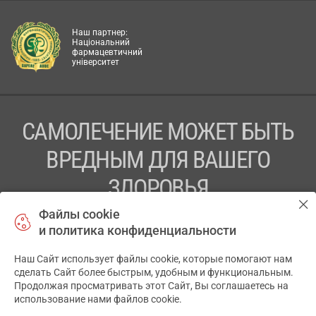
Наш партнер:
Національний
фармацевтичний
університет
САМОЛЕЧЕНИЕ МОЖЕТ БЫТЬ
ВРЕДНЫМ ДЛЯ ВАШЕГО
ЗДОРОВЬЯ
Файлы cookie
ПЕРЕД ПРИМЕНЕНИЕМ ПРЕПАРАТА
и политика конфиденциальности
ПРОКОНСУЛЬТИРУЙТЕСЬ С ВРАЧОМ
Наш Сайт использует файлы cookie, которые помогают нам
✕
ТОВ «АПТЕКА 911.ЮА» Код ЄДРПОУ 43631965.
сделать Сайт более быстрым, удобным и функциональным.
Продолжая просматривать этот Сайт, Вы соглашаетесь на
Отказ от ответственности
использование нами файлов cookie.