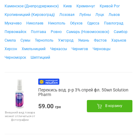
Каменское (Днепродзержинск)
Киев
Кременчуг
Кривой Рог
Кропивницкий (Кировоград)
Лозовая
Лубны
Луцк
Львов
Мукачево
Николаев
Никополь
Обухов
Одесса
Павлоград
Первомайск
Полтава
Ровно
Самарь (Новомосковск)
Самбор
Смела
Сумы
Тернополь
Ужгород
Умань
Фастов
Харьков
Херсон
Хмельницкий
Черкассы
Чернигов
Черновцы
Черноморск
Шептицкий
Перекись вод. р-р 3% спрей фл. 50мл Solution
Pharm
59.00
В корзину
грн
Внешний вид товара
может отличаться от
фотографии