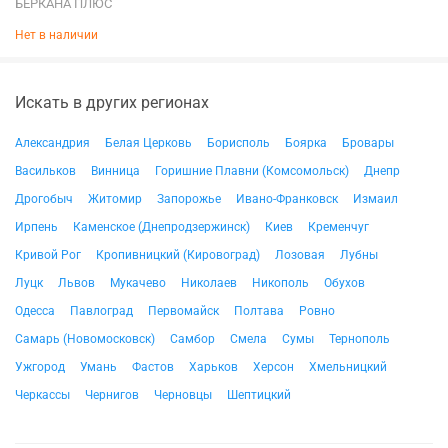
БЕРКАНА ПЛЮС
Нет в наличии
Искать в других регионах
Александрия
Белая Церковь
Борисполь
Боярка
Бровары
Васильков
Винница
Горишние Плавни (Комсомольск)
Днепр
Дрогобыч
Житомир
Запорожье
Ивано-Франковск
Измаил
Ирпень
Каменское (Днепродзержинск)
Киев
Кременчуг
Кривой Рог
Кропивницкий (Кировоград)
Лозовая
Лубны
Луцк
Львов
Мукачево
Николаев
Никополь
Обухов
Одесса
Павлоград
Первомайск
Полтава
Ровно
Самарь (Новомосковск)
Самбор
Смела
Сумы
Тернополь
Ужгород
Умань
Фастов
Харьков
Херсон
Хмельницкий
Черкассы
Чернигов
Черновцы
Шептицкий